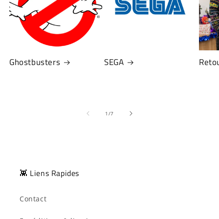
Ghostbusters
SEGA
Retou
de
1
/
7
👾 Liens Rapides
Contact