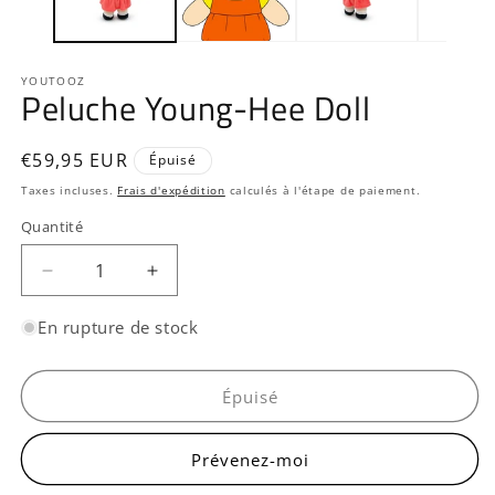
f
m
YOUTOOZ
Peluche Young-Hee Doll
Prix
€59,95 EUR
Épuisé
habituel
Taxes incluses.
Frais d'expédition
calculés à l'étape de paiement.
Quantité
Quantité
Réduire
Augmenter
la
la
quantité
quantité
En rupture de stock
de
de
Peluche
Peluche
Young-
Young-
Épuisé
Hee
Hee
Doll
Doll
Prévenez-moi