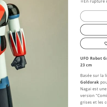
quantité
En rupture 
de
Goldorak
“Comics”
UFO Robot Gr
23 cm
Basée sur la 
Goldorak
pou
Nagai est une
version "
Comi
grises et les