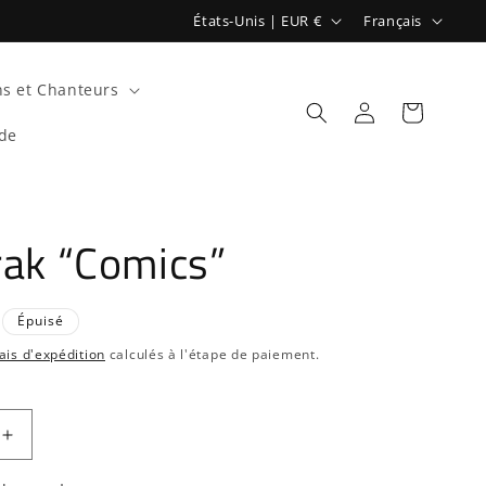
P
L
États-Unis | EUR €
Français
a
a
y
n
s et Chanteurs
s
g
Connexion
Panier
de
/
u
r
e
é
rak “Comics”
g
i
o
Épuisé
n
ais d'expédition
calculés à l'étape de paiement.
Augmenter
la