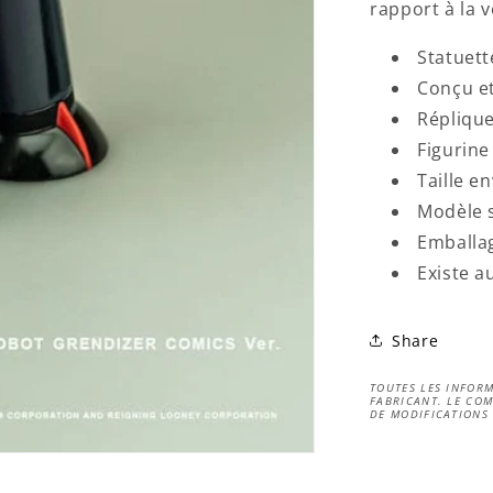
rapport à la 
Statuet
Conçu et
Réplique
Figurine
Taille e
Modèle s
Emballag
Existe a
Share
TOUTES LES INFORM
FABRICANT. LE COM
DE MODIFICATIONS