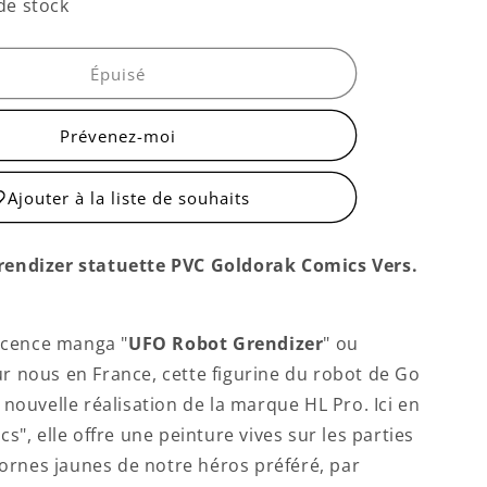
quantité
de stock
de
Goldorak
“Comics”
Épuisé
Prévenez-moi
Ajouter à la liste de souhaits
endizer statuette PVC Goldorak Comics Vers.
licence manga "
UFO Robot Grendizer
" ou
r nous en France, cette figurine du robot de Go
 nouvelle réalisation de la marque HL Pro. Ici en
cs
", elle offre une peinture
vives
sur les parties
 cornes jaunes de notre héros préféré, par