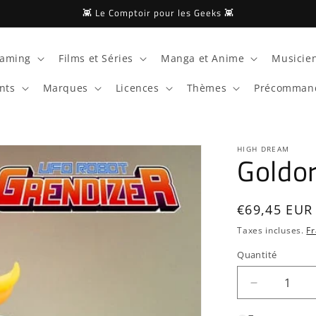
👾 Le Comptoir pour les Geeks 👾
aming
Films et Séries
Manga et Anime
Musicien
nts
Marques
Licences
Thèmes
Précomman
HIGH DREAM
Goldo
Prix
€69,45 EUR
habituel
Taxes incluses.
Fr
Quantité
Quantité
Réduire
la