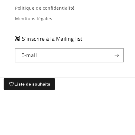
Politique de confidentialité
Mentions légales
👾 S'inscrire à la Mailing list
E-mail
Liste de souhaits
Pays/région
Langue
États-Unis | EUR €
Français
© 2026,
le Comptoir du Geek
Politique de rembou