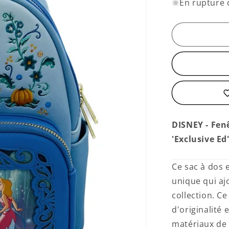
quantité
En rupture 
de
Petit
Sac
à
Dos
Cendrillon
DISNEY - Fen
'Exclusive Ed
Ce sac à dos 
unique qui aj
collection. C
d'originalité
matériaux de 