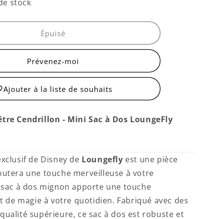
quantité
de stock
de
Petit
Sac
Épuisé
à
Dos
Prévenez-moi
Cendrillon
Ajouter à la liste de souhaits
être Cendrillon - Mini Sac à Dos LoungeFly
'
exclusif de Disney de
Loungefly
est une pièce
outera une touche merveilleuse à votre
e sac à dos mignon apporte une touche
 et de magie à votre quotidien. Fabriqué avec des
qualité supérieure, ce sac à dos est robuste et