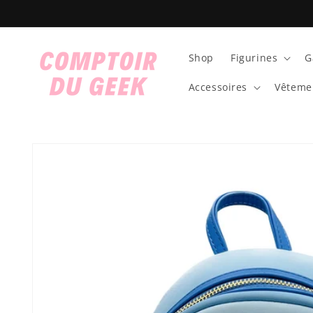
et
passer
au
contenu
Shop
Figurines
G
Accessoires
Vêteme
Passer aux
informations
produits