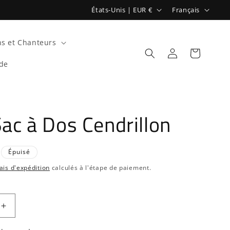
P
L
États-Unis | EUR €
Français
a
a
y
n
s et Chanteurs
s
g
Connexion
Panier
de
/
u
r
e
é
Sac à Dos Cendrillon
g
i
o
Épuisé
n
ais d'expédition
calculés à l'étape de paiement.
Augmenter
la