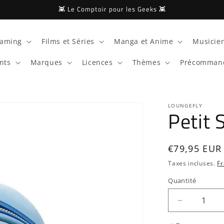
👾 Le Comptoir pour les Geeks 👾
aming
Films et Séries
Manga et Anime
Musicien
nts
Marques
Licences
Thèmes
Précomman
LOUNGEFLY
Petit 
Prix
€79,95 EUR
habituel
Taxes incluses.
Fr
Quantité
Quantité
Réduire
la