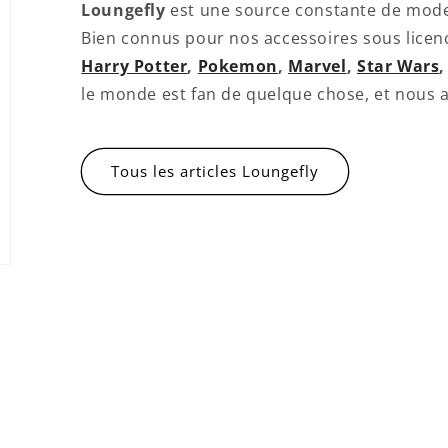
Loungefly
est une source constante de mode 
Bien connus pour nos accessoires sous lice
Harry Potter
,
Pokemon
,
Marvel
,
Star Wars
le monde est fan de quelque chose, et nous 
Connexion requise
Connectez-vous à votre compte pour ajouter des
Tous les articles Loungefly
produits à votre liste de souhaits et afficher vos
articles précédemment enregistrés.
Se connecter