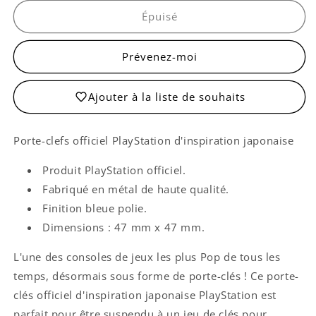
Porte-
Porte-
clés
clés
Épuisé
PlayStation
PlayStation
Prévenez-moi
Ajouter à la liste de souhaits
Porte-clefs officiel PlayStation d'inspiration japonaise
Produit PlayStation officiel.
Fabriqué en métal de haute qualité.
Finition bleue polie.
Dimensions : 47 mm x 47 mm.
L'une des consoles de jeux les plus Pop de tous les
temps, désormais sous forme de porte-clés ! Ce porte-
clés officiel d'inspiration japonaise PlayStation est
parfait pour être suspendu à un jeu de clés pour