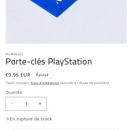
Ouvrir
le
média
NUMSKULL
Porte-clés PlayStation
1
dans
une
fenêtre
Prix
€9,95 EUR
Épuisé
modale
habituel
Taxes incluses.
Frais d'expédition
calculés à l'étape de paiement.
Quantité
Quantité
Réduire
Augmenter
la
la
quantité
quantité
En rupture de stock
de
de