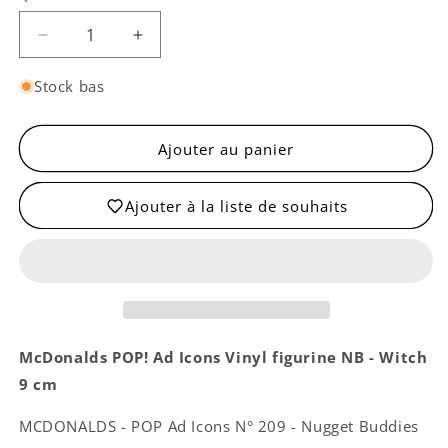
Réduire
Augmenter
la
la
quantité
quantité
Stock bas
de
de
Pop!
Pop!
Witchie
Witchie
Ajouter au panier
McNugget
McNugget
Ajouter à la liste de souhaits
McDonalds POP! Ad Icons Vinyl figurine NB - Witch
9 cm
MCDONALDS - POP Ad Icons N° 209 - Nugget Buddies