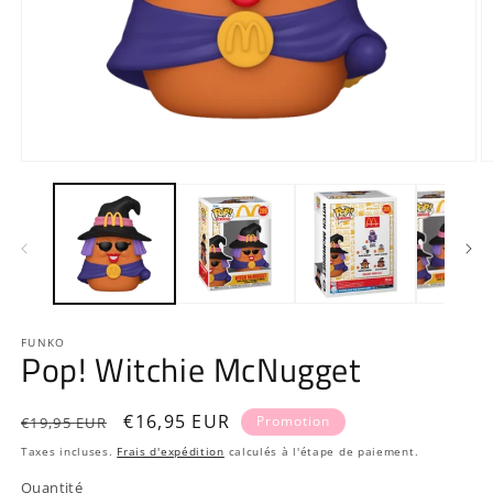
Ouvrir
O
le
le
média
m
1
2
dans
d
une
u
fenêtre
f
modale
m
FUNKO
Pop! Witchie McNugget
Prix
Prix
€16,95 EUR
Promotion
€19,95 EUR
habituel
promotionnel
Taxes incluses.
Frais d'expédition
calculés à l'étape de paiement.
Quantité
Quantité