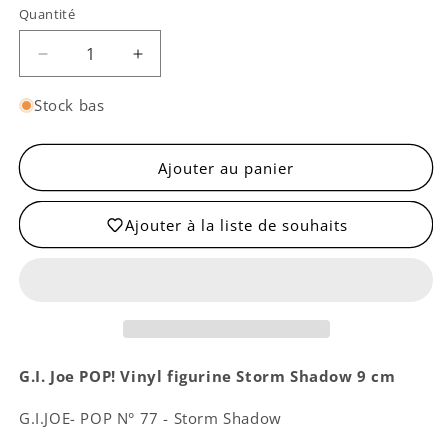
Quantité
Quantité
Réduire
Augmenter
la
la
quantité
quantité
Stock bas
de
de
Storm
Storm
Shadow
Shadow
Ajouter au panier
Ajouter à la liste de souhaits
G.I. Joe POP! Vinyl figurine Storm Shadow 9 cm
G.I.JOE- POP N° 77 - Storm Shadow