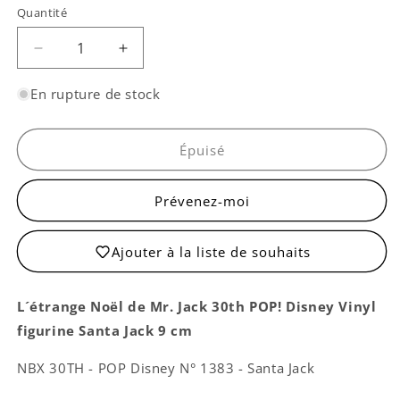
Quantité
Quantité
Réduire
Augmenter
la
la
quantité
quantité
En rupture de stock
de
de
Pop!
Pop!
Santa
Santa
Épuisé
Jack
Jack
Prévenez-moi
Ajouter à la liste de souhaits
L´étrange Noël de Mr. Jack 30th POP! Disney Vinyl
figurine Santa Jack 9 cm
NBX 30TH - POP Disney N° 1383 - Santa Jack