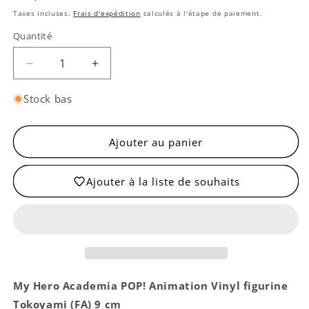
habituel
Taxes incluses.
Frais d'expédition
calculés à l'étape de paiement.
Quantité
Quantité
Réduire
Augmenter
la
la
quantité
quantité
Stock bas
de
de
Pop!
Pop!
Fumikage
Fumikage
Ajouter au panier
Tokoyami
Tokoyami
(Fallen
(Fallen
Ajouter à la liste de souhaits
Angel)
Angel)
My Hero Academia POP! Animation Vinyl figurine
Tokoyami (FA) 9 cm