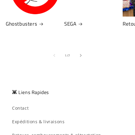
Ghostbusters
SEGA
Retou
de
1
/
7
👾 Liens Rapides
Contact
Expéditions & livraisons