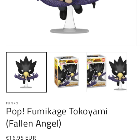
Ouvrir
O
le
le
média
m
1
2
dans
d
une
u
fenêtre
f
modale
m
FUNKO
Pop! Fumikage Tokoyami
(Fallen Angel)
Prix
€16,95 EUR