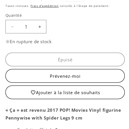
habituel
promotionnel
Taxes incluses.
Frais d'expédition
calculés à l'étape de paiement.
Quantité
Quantité
Réduire
Augmenter
la
la
quantité
quantité
En rupture de stock
de
de
Pennywise
Pennywise
avec
avec
Épuisé
Pattes
Pattes
d&#39;Araignée
d&#39;Araignée
Prévenez-moi
Ajouter à la liste de souhaits
« Ça » est revenu 2017 POP! Movies Vinyl figurine
Pennywise with Spider Legs 9 cm