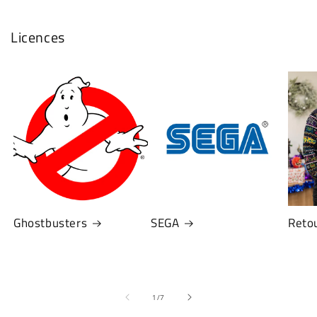
Licences
Ghostbusters
SEGA
Retou
de
1
/
7