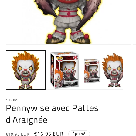
Ouvrir
O
le
le
média
m
1
2
dans
d
une
u
fenêtre
f
modale
m
FUNKO
Pennywise avec Pattes
d'Araignée
Prix
Prix
€16,95 EUR
Épuisé
€19,95 EUR