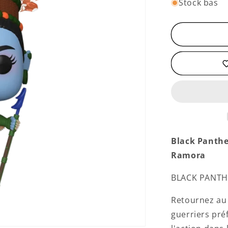
quantité
Stock bas
de
Namora
Black Panthe
Ramora
BLACK PANTH
Retournez au
guerriers pré