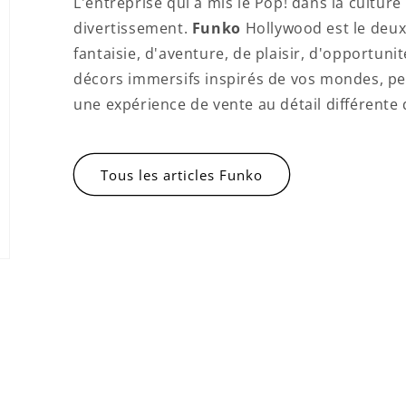
L'entreprise qui a mis le Pop! dans la cultur
divertissement.
Funko
Hollywood est le deu
fantaisie, d'aventure, de plaisir, d'opportun
décors immersifs inspirés de vos mondes, p
une expérience de vente au détail différente
Connexion requise
Connectez-vous à votre compte pour ajouter des
Tous les articles Funko
produits à votre liste de souhaits et afficher vos
articles précédemment enregistrés.
Se connecter