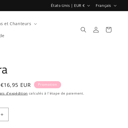
P
L
États-Unis | EUR €
Français
a
a
y
n
s et Chanteurs
s
g
Connexion
Panier
de
/
u
r
e
é
ra
g
i
o
Prix
€16,95 EUR
Promotion
n
promotionnel
ais d'expédition
calculés à l'étape de paiement.
Augmenter
la