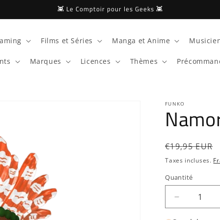
👾 Le Comptoir pour les Geeks 👾
aming
Films et Séries
Manga et Anime
Musicien
nts
Marques
Licences
Thèmes
Précomman
FUNKO
Namo
Prix
€19,95 EUR
habituel
Taxes incluses.
Fr
Quantité
Quantité
Réduire
la