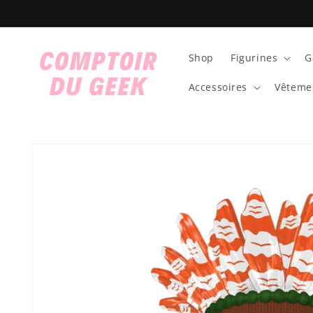
et
passer
au
contenu
Shop
Figurines
G
Accessoires
Vêteme
Passer aux
informations
produits