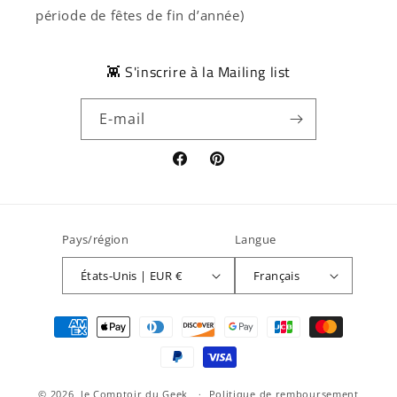
période de fêtes de fin d’année)
👾 S'inscrire à la Mailing list
E-mail
Facebook
Pinterest
Pays/région
Langue
États-Unis | EUR €
Français
Moyens
de
paiement
© 2026,
le Comptoir du Geek
Politique de remboursement