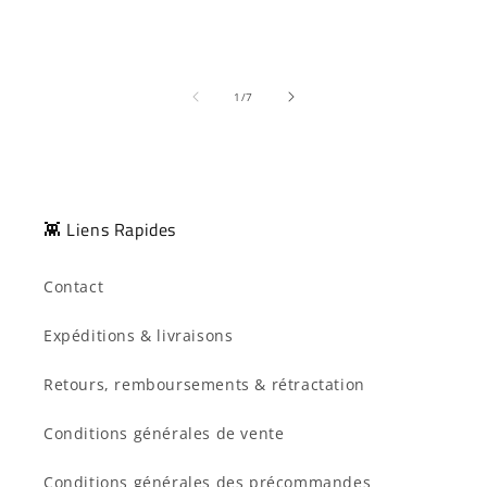
de
1
/
7
👾 Liens Rapides
Contact
Expéditions & livraisons
Retours, remboursements & rétractation
Conditions générales de vente
Conditions générales des précommandes