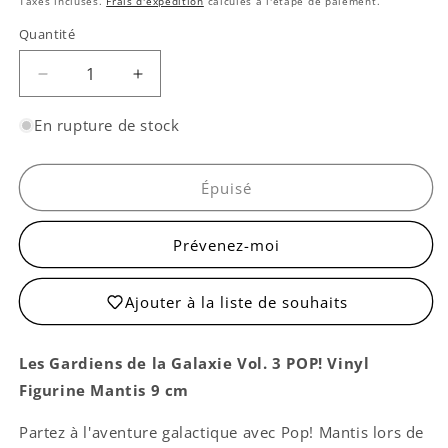
Taxes incluses.
Frais d'expédition
calculés à l'étape de paiement.
Quantité
Quantité
Réduire
Augmenter
la
la
quantité
quantité
En rupture de stock
de
de
Mantis
Mantis
-
-
Épuisé
Les
Les
Gardiens
Gardiens
Prévenez-moi
de
de
la
la
Galaxie
Galaxie
Ajouter à la liste de souhaits
Vol.
Vol.
3
3
Les Gardiens de la Galaxie Vol. 3 POP! Vinyl
Figurine Mantis 9 cm
Partez à l'aventure galactique avec Pop! Mantis lors de