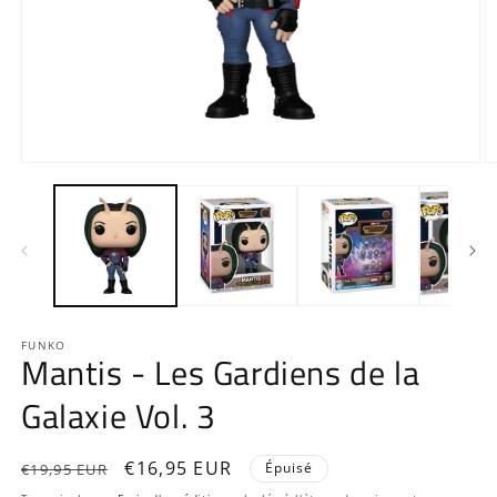
Ouvrir
O
le
le
média
m
1
2
dans
d
une
u
fenêtre
f
modale
m
FUNKO
Mantis - Les Gardiens de la
Galaxie Vol. 3
Prix
Prix
€16,95 EUR
Épuisé
€19,95 EUR
habituel
promotionnel