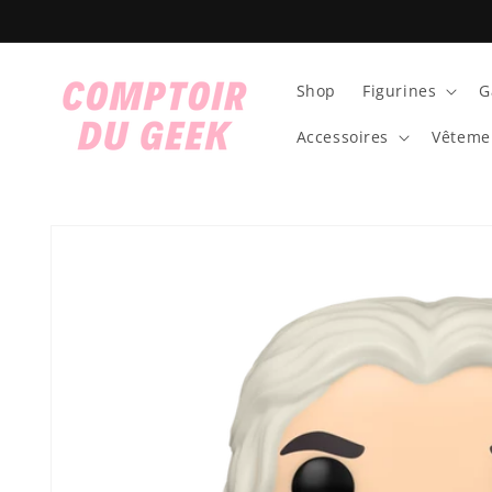
et
passer
au
contenu
Shop
Figurines
G
Accessoires
Vêteme
Passer aux
informations
produits