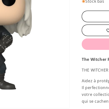
quantité
Stock bas
de
Geralt
The Witcher P
THE WITCHER -
Aidez à proté
Il perfection
votre collect
qui se cachen