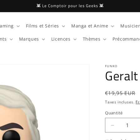
👾 Le Comptoir pour les Geeks 👾
aming
Films et Séries
Manga et Anime
Musicien
nts
Marques
Licences
Thèmes
Précomman
FUNKO
Geralt
Prix
€19,95 EUR
habituel
Taxes incluses.
Fr
Quantité
Quantité
Réduire
la