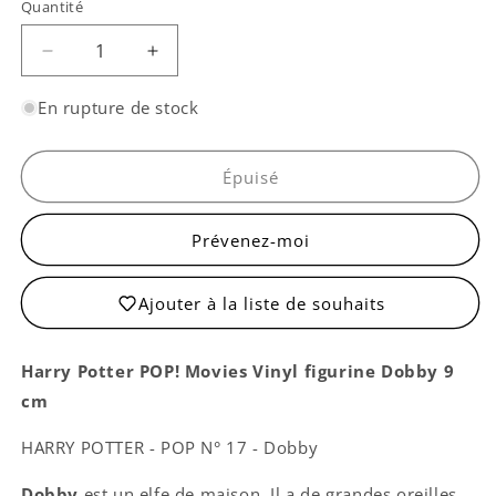
Quantité
Quantité
Réduire
Augmenter
la
la
quantité
quantité
En rupture de stock
de
de
Pop!
Pop!
Dobby
Dobby
Épuisé
Prévenez-moi
Ajouter à la liste de souhaits
Harry Potter POP! Movies Vinyl figurine Dobby 9
cm
HARRY POTTER - POP N° 17 - Dobby
Dobby
est un elfe de maison. Il a de grandes oreilles