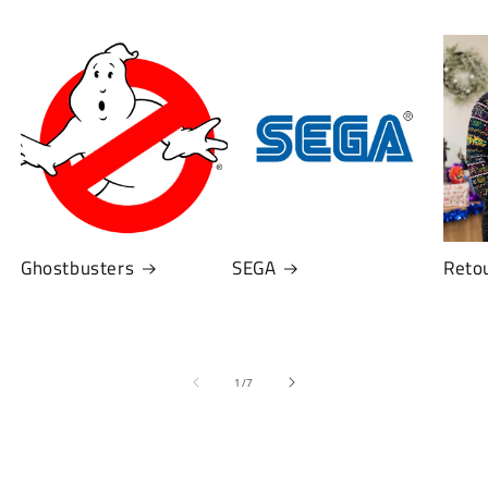
Ghostbusters
SEGA
Retou
de
1
/
7