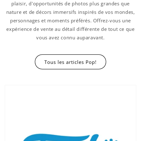
Connexion requise
plaisir, d'opportunités de photos plus grandes que
nature et de décors immersifs inspirés de vos mondes,
Connectez-vous à votre compte pour ajouter
personnages et moments préférés. Offrez-vous une
des produits à votre liste de souhaits et
expérience de vente au détail différente de tout ce que
afficher vos articles précédemment enregistrés.
vous avez connu auparavant.
Se connecter
Tous les articles Pop!