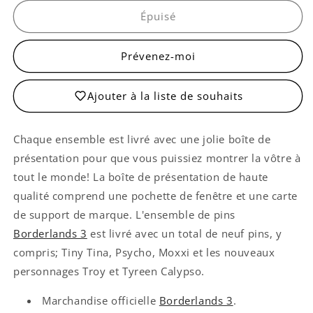
Pin&#39;s
Pin&#39;s
Borderlands
Borderlands
Épuisé
3
3
Set
Set
Prévenez-moi
Ajouter à la liste de souhaits
Chaque ensemble est livré avec une jolie boîte de
présentation pour que vous puissiez montrer la vôtre à
tout le monde! La boîte de présentation de haute
qualité comprend une pochette de fenêtre et une carte
de support de marque. L'ensemble de pins
Borderlands 3
est livré avec un total de neuf pins, y
compris; Tiny Tina, Psycho, Moxxi et les nouveaux
personnages Troy et Tyreen Calypso.
Marchandise officielle
Borderlands
3
.