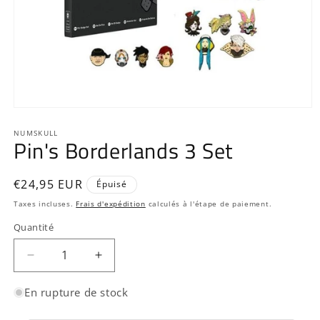
Ouvrir
le
média
NUMSKULL
Pin's Borderlands 3 Set
1
dans
une
fenêtre
Prix
€24,95 EUR
Épuisé
modale
habituel
Taxes incluses.
Frais d'expédition
calculés à l'étape de paiement.
Quantité
Quantité
Réduire
Augmenter
la
la
quantité
quantité
En rupture de stock
de
de