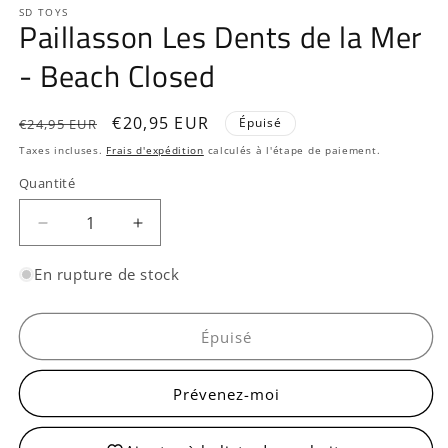
média
SD TOYS
Paillasson Les Dents de la Mer
1
dans
une
- Beach Closed
fenêtre
modale
Prix
Prix
€20,95 EUR
Épuisé
€24,95 EUR
habituel
promotionnel
Taxes incluses.
Frais d'expédition
calculés à l'étape de paiement.
Quantité
Quantité
Réduire
Augmenter
la
la
quantité
quantité
En rupture de stock
de
de
Paillasson
Paillasson
Les
Les
Épuisé
Dents
Dents
de
de
Prévenez-moi
la
la
Mer
Mer
-
-