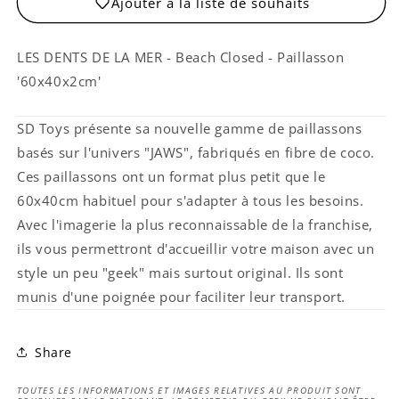
Ajouter à la liste de souhaits
Beach
Beach
Closed
Closed
LES DENTS DE LA MER - Beach Closed - Paillasson
'60x40x2cm'
SD Toys présente sa nouvelle gamme de paillassons
basés sur l'univers "JAWS", fabriqués en fibre de coco.
Ces paillassons ont un format plus petit que le
60x40cm habituel pour s'adapter à tous les besoins.
Avec l'imagerie la plus reconnaissable de la franchise,
ils vous permettront d'accueillir votre maison avec un
style un peu "geek" mais surtout original. Ils sont
munis d'une poignée pour faciliter leur transport.
Share
TOUTES LES INFORMATIONS ET IMAGES RELATIVES AU PRODUIT SONT