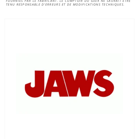
FOURNIES PAR LE FABRICANT. LE COMPTOIR DU GEEK NE SAURAIT ÊTRE
TENU RESPONSABLE D'ERREURS ET DE MODIFICATIONS TECHNIQUES.