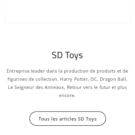
Connexion requise
Connectez-vous à votre compte pour ajouter
des produits à votre liste de souhaits et
SD Toys
afficher vos articles précédemment enregistrés.
Se connecter
Entreprise leader dans la production de produits et de
figurines de collection. Harry Potter, DC, Dragon Ball,
Le Seigneur des Anneaux, Retour vers le futur et plus
encore.
Tous les articles SD Toys