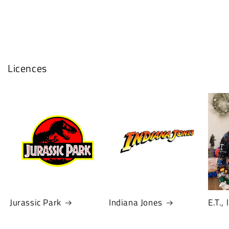
Licences
Jurassic Park
Indiana Jones
E.T.,