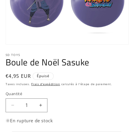
Ouvrir
le
média
SD TOYS
Boule de Noël Sasuke
1
dans
une
fenêtre
Prix
€4,95 EUR
Épuisé
modale
habituel
Taxes incluses.
Frais d'expédition
calculés à l'étape de paiement.
Quantité
Quantité
Réduire
Augmenter
la
la
quantité
quantité
En rupture de stock
de
de