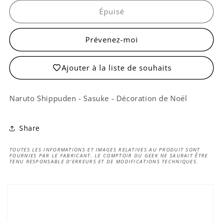
Boule
Boule
de
de
Épuisé
Noël
Noël
Sasuke
Sasuke
Prévenez-moi
Ajouter à la liste de souhaits
Naruto Shippuden
- Sasuke - Décoration de Noël
Share
TOUTES LES INFORMATIONS ET IMAGES RELATIVES AU PRODUIT SONT
FOURNIES PAR LE FABRICANT. LE COMPTOIR DU GEEK NE SAURAIT ÊTRE
TENU RESPONSABLE D'ERREURS ET DE MODIFICATIONS TECHNIQUES.