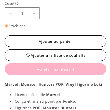
Quantité
Quantité
Réduire
Augmenter
la
la
quantité
quantité
Stock bas
de
de
Loki
Loki
-
-
Ajouter au panier
Monster
Monster
Hunters
Hunters
Ajouter à la liste de souhaits
Acheter maintenant
Marvel: Monster Hunters POP! Vinyl figurine Loki
Licence officielle
Marvel
Conçu et mis au point par
Funko
.
Figurines
POP! Monster Hunters