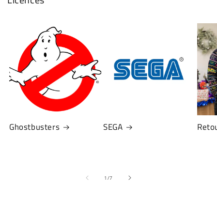
Ghostbusters
SEGA
Retou
de
1
/
7