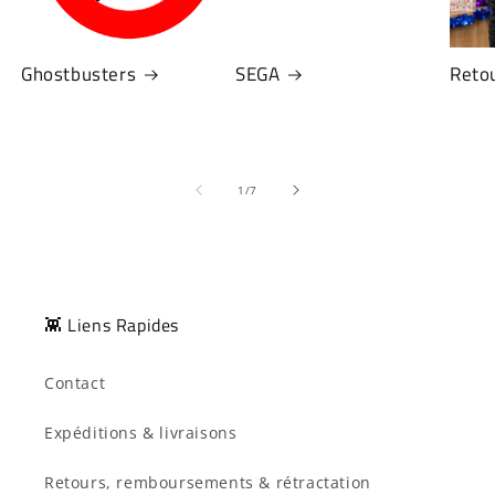
Ghostbusters
SEGA
Retou
de
1
/
7
👾 Liens Rapides
Contact
Expéditions & livraisons
Retours, remboursements & rétractation