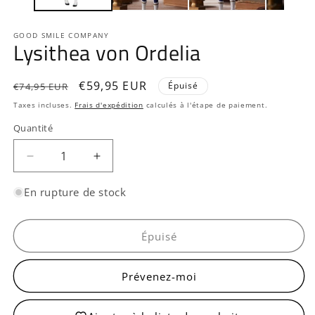
GOOD SMILE COMPANY
Lysithea von Ordelia
Prix
Prix
€59,95 EUR
Épuisé
€74,95 EUR
habituel
promotionnel
Taxes incluses.
Frais d'expédition
calculés à l'étape de paiement.
Quantité
Quantité
Réduire
Augmenter
la
la
quantité
quantité
En rupture de stock
de
de
Lysithea
Lysithea
von
von
Épuisé
Ordelia
Ordelia
Prévenez-moi