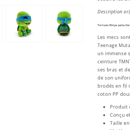
Description ori
Tortues Ninja peluch
Les mecs sont
Teenage Mutan
un immense so
ceinture TMNT
ses bras et d
de son unifor
brodés en fil
coton PP dou
Produit 
Conçu et
Taille e