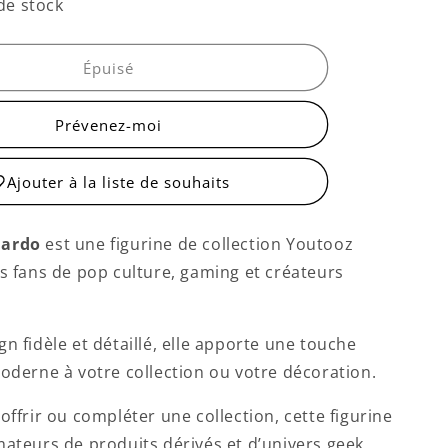
quantité
de stock
de
Peluche
Leonardo
Épuisé
Prévenez-moi
Ajouter à la liste de souhaits
nardo
est une figurine de collection Youtooz
es fans de pop culture, gaming et créateurs
n fidèle et détaillé, elle apporte une touche
moderne à votre collection ou votre décoration.
offrir ou compléter une collection, cette figurine
mateurs de produits dérivés et d’univers geek.