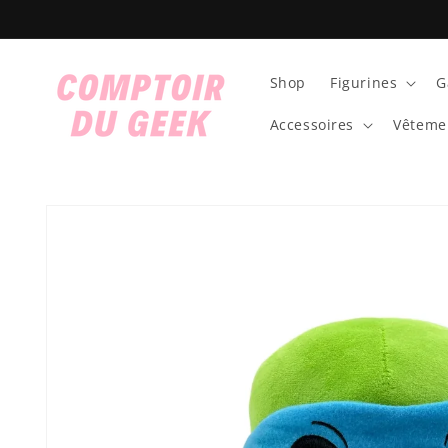
et
passer
au
contenu
Shop
Figurines
G
Accessoires
Vêteme
Passer aux
informations
produits