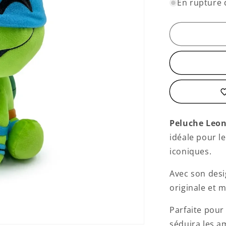
quantité
En rupture 
de
Peluche
Leonardo
Peluche Leo
idéale pour l
iconiques.
Avec son desig
originale et 
Parfaite pour 
séduira les a