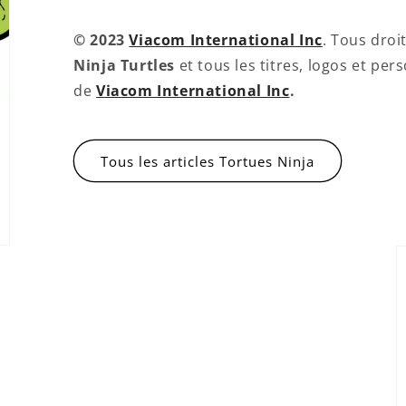
© 2023
Viacom International Inc
. Tous droi
Ninja Turtles
et tous les titres, logos et p
de
Viacom International Inc
.
Tous les articles Tortues Ninja
Connexion requise
Connectez-vous à votre compte pour ajouter des
produits à votre liste de souhaits et afficher vos
articles précédemment enregistrés.
Se connecter