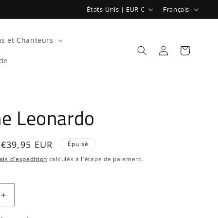
P
L
États-Unis | EUR €
Français
a
a
y
n
s et Chanteurs
s
g
Connexion
Panier
de
/
u
r
e
é
he Leonardo
g
i
o
Prix
€39,95 EUR
Épuisé
n
promotionnel
ais d'expédition
calculés à l'étape de paiement.
Augmenter
la