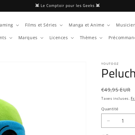
👾 Le Comptoir pour les Geeks 👾
aming
Films et Séries
Manga et Anime
Musicien
nts
Marques
Licences
Thèmes
Précomman
YOUTOOZ
Peluc
Prix
€49,95 EUR
habituel
Taxes incluses.
Fr
Quantité
Quantité
Réduire
la