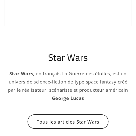
Star Wars
Star Wars
, en français La Guerre des étoiles, est un
Connexion requise
univers de science-fiction de type space fantasy créé
par le réalisateur, scénariste et producteur américain
Connectez-vous à votre compte pour ajouter
George Lucas
des produits à votre liste de souhaits et
afficher vos articles précédemment enregistrés.
Se connecter
Tous les articles Star Wars