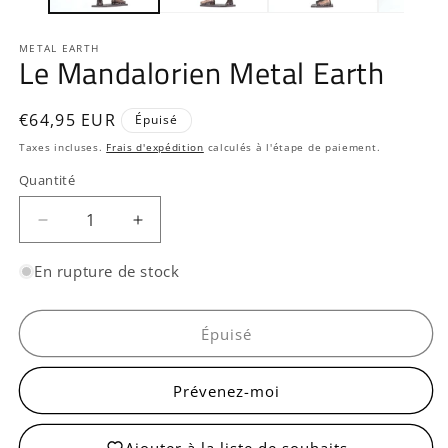
METAL EARTH
Le Mandalorien Metal Earth
Prix
€64,95 EUR
Épuisé
habituel
Taxes incluses.
Frais d'expédition
calculés à l'étape de paiement.
Quantité
Quantité
Réduire
Augmenter
la
la
quantité
quantité
En rupture de stock
de
de
Le
Le
Mandalorien
Mandalorien
Épuisé
Metal
Metal
Earth
Earth
Prévenez-moi
Ajouter à la liste de souhaits