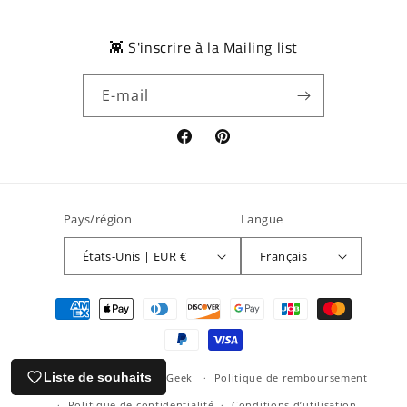
👾 S'inscrire à la Mailing list
E-mail
Facebook
Pinterest
Pays/région
Langue
États-Unis | EUR €
Français
Moyens
de
paiement
Liste de souhaits
© 2026,
le Comptoir du Geek
Politique de remboursement
Politique de confidentialité
Conditions d’utilisation