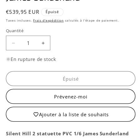
Prix
€539,95 EUR
Épuisé
habituel
Taxes incluses.
Frais d'expédition
calculés à l'étape de paiement.
Quantité
Quantité
Réduire
Augmenter
la
la
quantité
quantité
En rupture de stock
de
de
James
James
Sunderland
Sunderland
Épuisé
Prévenez-moi
Ajouter à la liste de souhaits
Silent Hill 2 statuette PVC 1/6 James Sunderland