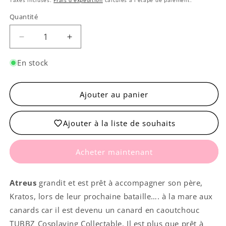
Taxes incluses.
Frais d'expédition
calculés à l'étape de paiement.
Quantité
Quantité
Réduire
Augmenter
la
la
quantité
quantité
En stock
de
de
Canard
Canard
Atreus
Atreus
Ajouter au panier
-
-
God
God
Ajouter à la liste de souhaits
of
of
War
War
Ragnarök
Ragnarök
Acheter maintenant
(First
(First
Edition)
Edition)
Atreus
grandit et est prêt à accompagner son père,
Kratos, lors de leur prochaine bataille…. à la mare aux
canards car il est devenu un canard en caoutchouc
TUBBZ Cosplaying Collectable. Il est plus que prêt à