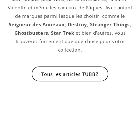
Valentin et même les cadeaux de Pâques. Avec autant
de marques parmi lesquelles choisir, comme le
Seigneur des Anneaux, Destiny, Stranger Things,
Ghostbusters, Star Trek
et bien d'autres, vous
trouverez forcément quelque chose pour votre
collection.
Tous les articles TUBBZ
Connexion requise
Connectez-vous à votre compte pour ajouter
des produits à votre liste de souhaits et
afficher vos articles précédemment enregistrés.