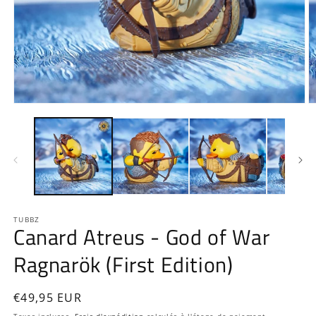
Ouvrir
O
le
le
média
m
1
2
dans
d
une
u
fenêtre
f
modale
m
TUBBZ
Canard Atreus - God of War
Ragnarök (First Edition)
Prix
€49,95 EUR
habituel