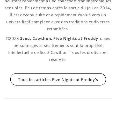
heurtant rapidement à une collection d'animatroniques
sensibles. Peu de temps après la sortie du jeu en 2014,
il est devenu culte et a rapidement évolué vers un
univers fictif complexe avec des traditions et diverses
retombées.
Connexion requise
©2023
Scott Cawthon. Five Nights at Freddy's,
ses
Connectez-vous à votre compte pour ajouter
personnages et ses éléments sont la propriété
des produits à votre liste de souhaits et
intellectuelle de Scott Cawthon. Tous les droits sont
afficher vos articles précédemment enregistrés.
réservés.
Se connecter
Tous les articles Five Nights at Freddy's