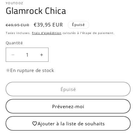
YOUTOOZ
Glamrock Chica
Prix
Prix
€39,95 EUR
Épuisé
€49,95 EUR
habituel
promotionnel
Taxes incluses.
Frais d'expédition
calculés à l'étape de paiement.
Quantité
Quantité
Réduire
Augmenter
la
la
quantité
quantité
En rupture de stock
de
de
Glamrock
Glamrock
Chica
Chica
Épuisé
Prévenez-moi
Ajouter à la liste de souhaits