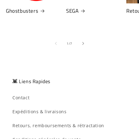
Ghostbusters
SEGA
Retou
de
1
/
7
👾 Liens Rapides
Contact
Expéditions & livraisons
Retours, remboursements & rétractation