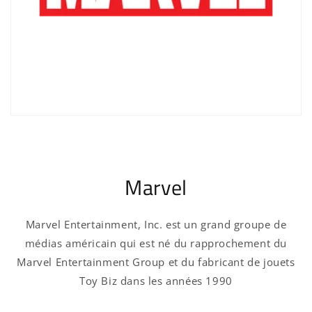
Marvel
Marvel Entertainment, Inc. est un grand groupe de
Connexion requise
médias américain qui est né du rapprochement du
Marvel Entertainment Group et du fabricant de jouets
Connectez-vous à votre compte pour ajouter
Toy Biz dans les années 1990
des produits à votre liste de souhaits et
afficher vos articles précédemment enregistrés.