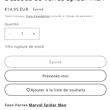
Prix
€14,95 EUR
Épuisé
habituel
Taxes incluses.
Frais d'expédition
calculés à l'étape de paiement.
Quantité
Quantité
Réduire
Augmenter
la
la
quantité
quantité
En rupture de stock
de
de
Dessous
Dessous
de
de
Épuisé
Verres
Verres
Spider-
Spider-
Prévenez-moi
Man
Man
Ajouter à la liste de souhaits
Sous Verres
Marvel
Spider Man