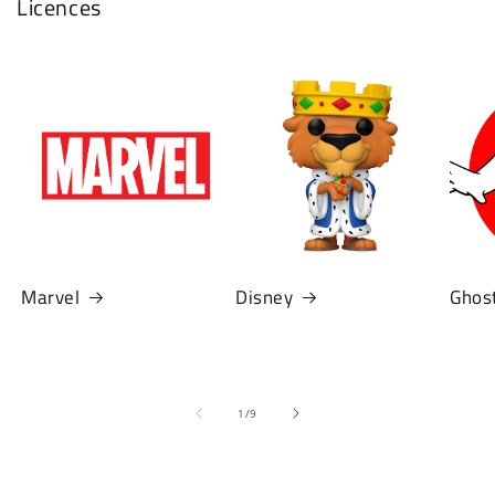
Licences
Marvel
Disney
Ghos
de
1
/
9