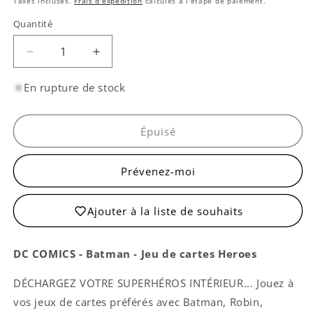
Taxes incluses.
Frais d'expédition
calculés à l'étape de paiement.
Quantité
Quantité
Réduire
Augmenter
la
la
quantité
quantité
En rupture de stock
de
de
Jeu
Jeu
de
de
Épuisé
cartes
cartes
DC
DC
Prévenez-moi
Comics
Comics
-
-
Batman
Batman
Ajouter à la liste de souhaits
Heroes
Heroes
DC COMICS - Batman - Jeu de cartes Heroes
DÉCHARGEZ VOTRE SUPERHÉROS INTÉRIEUR... Jouez à
vos jeux de cartes préférés avec Batman, Robin,