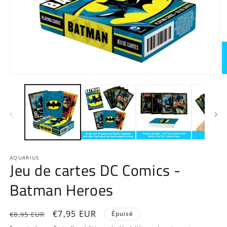
Ouvrir
O
le
le
média
m
1
2
dans
d
une
u
fenêtre
f
modale
m
AQUARIUS
Jeu de cartes DC Comics -
Batman Heroes
Prix
Prix
€7,95 EUR
Épuisé
€8,95 EUR
habituel
promotionnel