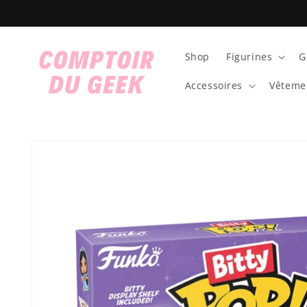
et
passer
au
contenu
Shop
Figurines
G
Accessoires
Vêteme
Passer aux
informations
produits