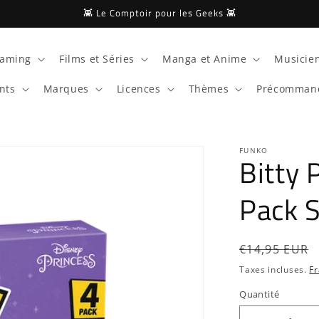
👾 Le Comptoir pour les Geeks 👾
aming
Films et Séries
Manga et Anime
Musicien
nts
Marques
Licences
Thèmes
Précomman
FUNKO
Bitty 
Pack S
Prix
€14,95 EUR
habituel
Taxes incluses.
Fr
Quantité
Quantité