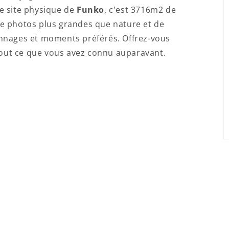
e site physique de
Funko
, c'est 3716m2 de
 de photos plus grandes que nature et de
nnages et moments préférés. Offrez-vous
 tout ce que vous avez connu auparavant.
Connexion requise
Connectez-vous à votre compte pour ajouter des
produits à votre liste de souhaits et afficher vos
articles précédemment enregistrés.
Se connecter