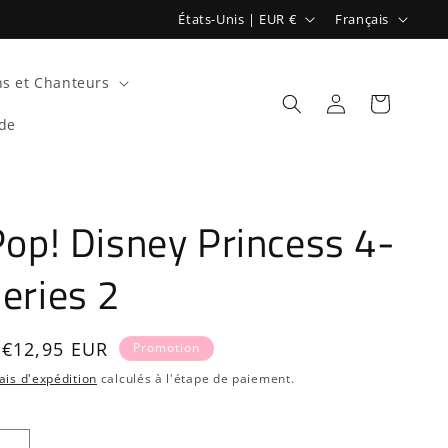
P
L
États-Unis | EUR €
Français
a
a
y
n
s et Chanteurs
s
g
Connexion
Panier
de
/
u
r
e
é
Pop! Disney Princess 4-
g
i
eries 2
o
n
Prix
€12,95 EUR
Promotion
promotionnel
ais d'expédition
calculés à l'étape de paiement.