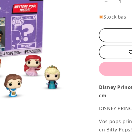
Réduire
la
quantité
Stock bas
de
Bitty
Pop!
Disney
Princess
4-
Pack
Series
2
Disney Prince
cm
DISNEY PRINCE
Vos pops prin
en Bitty Pops!