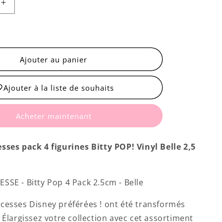
Augmenter
la
quantité
de
Bitty
Pop!
Ajouter au panier
Disney
Princess
Ajouter à la liste de souhaits
4-
Pack
Series
Acheter maintenant
2
sses pack 4 figurines Bitty POP! Vinyl Belle 2,5
SSE - Bitty Pop 4 Pack 2.5cm - Belle
cesses Disney préférées ! ont été transformés
 Élargissez votre collection avec cet assortiment