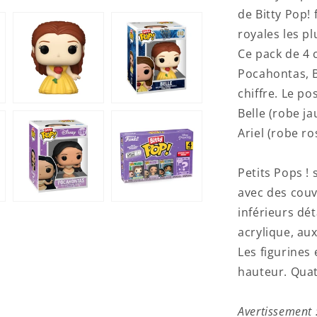
de Bitty Pop!
royales les p
Ce pack de 4 
Pocahontas, B
chiffre. Le po
Belle (robe ja
Ariel (robe r
Petits Pops !
avec des couv
inférieurs dé
acrylique, aux
Les figurines
hauteur. Quat
Avertissement :