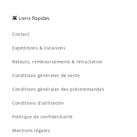
👾 Liens Rapides
Contact
Expéditions & livraisons
Retours, remboursements & rétractation
Conditions générales de vente
Connexion requise
Conditions générales des précommandes
Connectez-vous à votre compte pour ajouter
des produits à votre liste de souhaits et
Conditions d'utilisation
afficher vos articles précédemment enregistrés.
Politique de confidentialité
Se connecter
Mentions légales