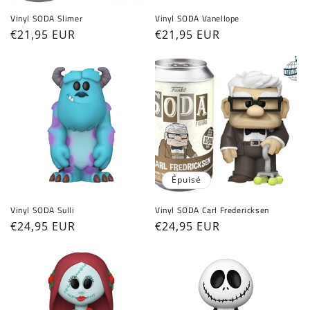
Vinyl SODA Slimer
Vinyl SODA Vanellope
Prix
€21,95 EUR
Prix
€21,95 EUR
habituel
habituel
Épuisé
Vinyl SODA Sulli
Vinyl SODA Carl Fredericksen
Prix
€24,95 EUR
Prix
€24,95 EUR
habituel
habituel