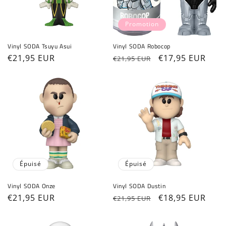
Promotion
Vinyl SODA Tsuyu Asui
Vinyl SODA Robocop
Prix
€21,95 EUR
Prix
Prix
€17,95 EUR
€21,95 EUR
habituel
habituel
promotionnel
Épuisé
Épuisé
Vinyl SODA Onze
Vinyl SODA Dustin
Prix
€21,95 EUR
Prix
Prix
€18,95 EUR
€21,95 EUR
Connexion requise
habituel
habituel
promotionnel
Connectez-vous à votre compte pour ajouter