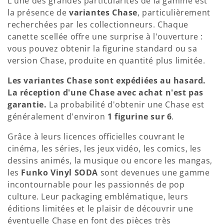
t
L'une des grandes particularités de la gamme est
la présence de
variantes Chase
, particulièrement
i
recherchées par les collectionneurs. Chaque
o
canette scellée offre une surprise à l'ouverture :
vous pouvez obtenir la figurine standard ou sa
n
version Chase, produite en quantité plus limitée.
:
Les variantes Chase sont expédiées au hasard.
La réception d'une Chase avec achat n'est pas
garantie.
La probabilité d'obtenir une Chase est
généralement d'environ
1 figurine sur 6
.
Grâce à leurs licences officielles couvrant le
cinéma, les séries, les jeux vidéo, les comics, les
dessins animés, la musique ou encore les mangas,
les
Funko Vinyl SODA
sont devenues une gamme
incontournable pour les passionnés de pop
culture. Leur packaging emblématique, leurs
éditions limitées et le plaisir de découvrir une
éventuelle Chase en font des pièces très