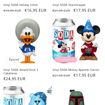
Vinyl SODA Holiday Stitch
Vinyl SODA Stormtrooper
Prix
Prix
€16,95 EUR
Prix
Prix
€17,95 EUR
€19,95 EUR
€21,95 EUR
habituel
promotionnel
habituel
promotionnel
Épuisé
Promotion
Vinyl SODA Donald Duck 3
Vinyl SODA Mickey Apprenti Sorcier
Caballeros
Prix
Prix
€17,95 EUR
€21,95 EUR
Prix
€24,95 EUR
habituel
promotionnel
habituel