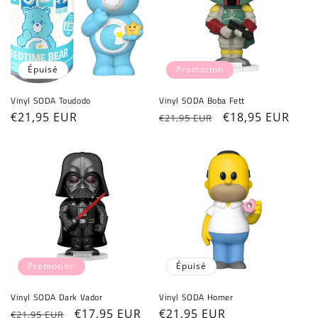
Épuisé
Promotion
Vinyl SODA Toudodo
Vinyl SODA Boba Fett
Prix
€21,95 EUR
Prix
Prix
€18,95 EUR
€21,95 EUR
habituel
habituel
promotionnel
Promotion
Épuisé
Vinyl SODA Dark Vador
Vinyl SODA Homer
Prix
Prix
€17,95 EUR
Prix
€21,95 EUR
€21,95 EUR