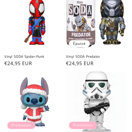
Épuisé
Vinyl SODA Spider-Punk
Vinyl SODA Predator
Prix
€24,95 EUR
Prix
€24,95 EUR
habituel
habituel
Promotion
Promotion