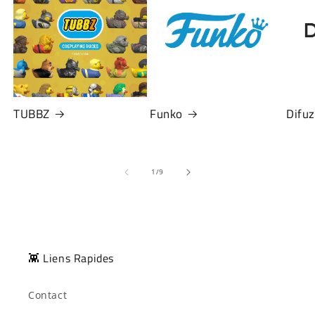
TUBBZ
Funko
Difu
de
1
/
9
👾 Liens Rapides
Contact