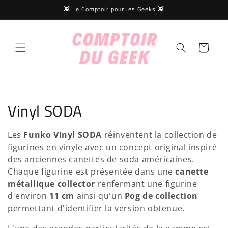
et
👾 Le Comptoir pour les Geeks 👾
passer
au
contenu
Panier
C
Vinyl SODA
o
Les
Funko Vinyl SODA
réinventent la collection de
l
figurines en vinyle avec un concept original inspiré
des anciennes canettes de soda américaines.
l
Chaque figurine est présentée dans une
canette
e
métallique collector
renfermant une figurine
d'environ
11 cm
ainsi qu'un
Pog de collection
c
permettant d'identifier la version obtenue.