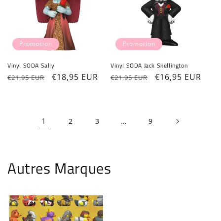
Promotion
Promotion
Vinyl SODA Sally
Vinyl SODA Jack Skellington
Prix
Prix
€18,95 EUR
Prix
Prix
€16,95 EUR
€21,95 EUR
€21,95 EUR
habituel
promotionnel
habituel
promotionnel
1
…
2
3
9
Autres Marques