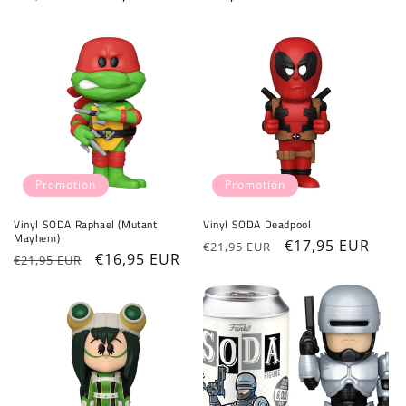
habituel
promotionnel
habituel
Promotion
Promotion
Vinyl SODA Raphael (Mutant
Vinyl SODA Deadpool
Mayhem)
Prix
Prix
€17,95 EUR
€21,95 EUR
Prix
Prix
€16,95 EUR
€21,95 EUR
habituel
promotionnel
habituel
promotionnel