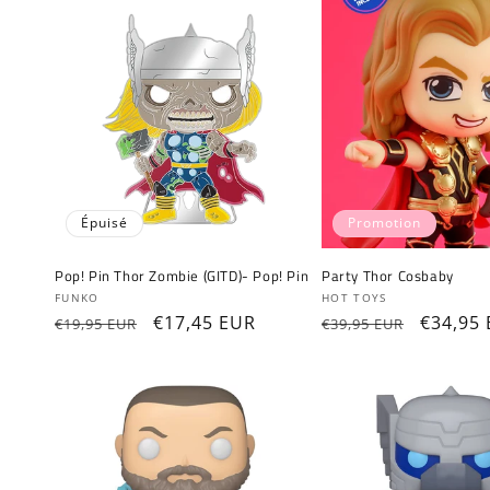
Épuisé
Promotion
Pop! Pin Thor Zombie (GITD)- Pop! Pin
Party Thor Cosbaby
Fournisseur :
Fournisseur :
FUNKO
HOT TOYS
Prix
Prix
€17,45 EUR
Prix
Prix
€34,95
€19,95 EUR
€39,95 EUR
habituel
promotionnel
habituel
promot