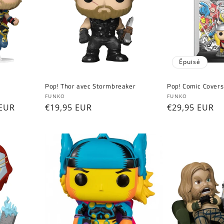
Épuisé
Pop! Thor avec Stormbreaker
Pop! Comic Covers
Fournisseur :
Fournisseur :
FUNKO
FUNKO
 EUR
Prix
€19,95 EUR
Prix
€29,95 EUR
ionnel
habituel
habituel