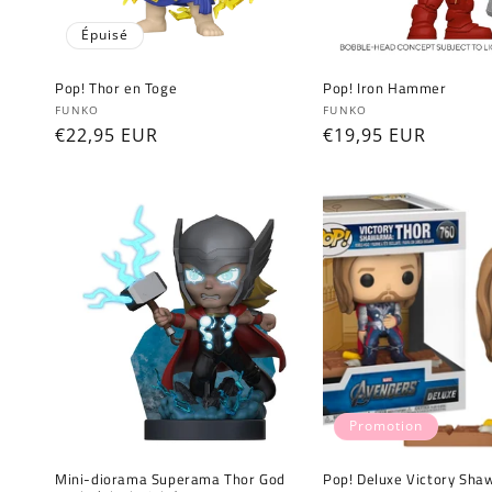
Épuisé
Pop! Thor en Toge
Pop! Iron Hammer
Fournisseur :
Fournisseur :
FUNKO
FUNKO
Prix
€22,95 EUR
Prix
€19,95 EUR
habituel
habituel
Promotion
Mini-diorama Superama Thor God
Pop! Deluxe Victory Sha