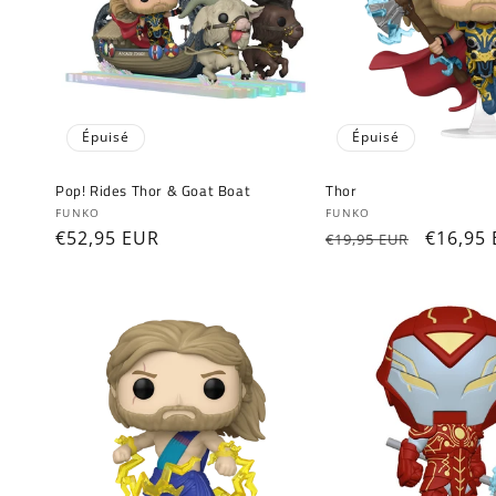
c
t
i
Épuisé
Épuisé
o
Pop! Rides Thor & Goat Boat
Thor
Fournisseur :
Fournisseur :
FUNKO
FUNKO
Prix
€52,95 EUR
Prix
Prix
€16,95
€19,95 EUR
n
habituel
habituel
promot
: