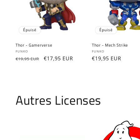
Épuisé
Épuisé
Thor - Gamerverse
Thor - Mech Strike
Fournisseur :
Fournisseur :
FUNKO
FUNKO
Prix
Prix
€17,95 EUR
Prix
€19,95 EUR
€19,95 EUR
habituel
promotionnel
habituel
Autres Licenses