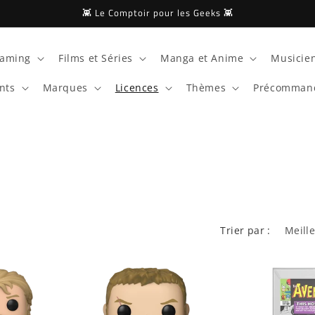
👾 Le Comptoir pour les Geeks 👾
aming
Films et Séries
Manga et Anime
Musicien
nts
Marques
Licences
Thèmes
Précomman
Trier par :