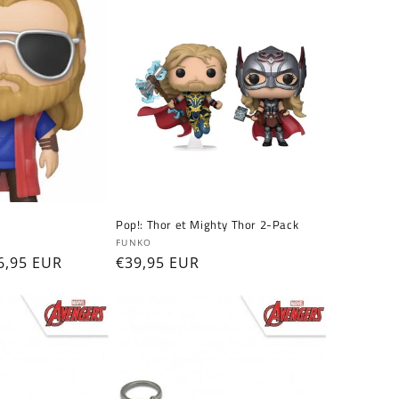
Pop!: Thor et Mighty Thor 2-Pack
Fournisseur :
FUNKO
ix
6,95 EUR
Prix
€39,95 EUR
omotionnel
habituel