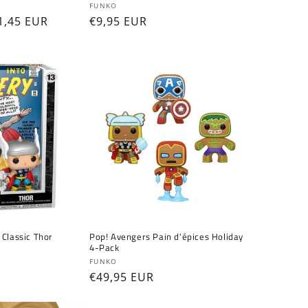
Fournisseur :
FUNKO
ix
1,45 EUR
Prix
€9,95 EUR
omotionnel
habituel
 Classic Thor
Pop! Avengers Pain d'épices Holiday
4-Pack
Fournisseur :
FUNKO
Prix
€49,95 EUR
habituel