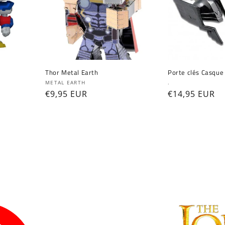
Connexion requise
Thor Metal Earth
Porte clés Casque
Fournisseur :
Fournisseur :
METAL EARTH
.
Connectez-vous à votre compte pour ajouter des
Prix
€9,95 EUR
Prix
€14,95 EUR
habituel
habituel
produits à votre liste de souhaits et afficher vos
articles précédemment enregistrés.
Se connecter