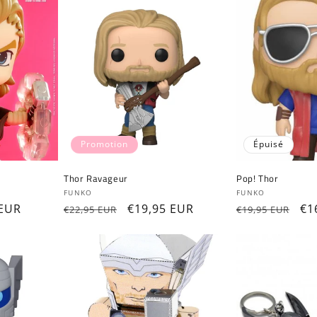
Promotion
Épuisé
Thor Ravageur
Pop! Thor
Fournisseur :
Fournisseur :
FUNKO
FUNKO
 EUR
Prix
Prix
€19,95 EUR
Prix
Pr
€1
€22,95 EUR
€19,95 EUR
ionnel
habituel
promotionnel
habituel
pr