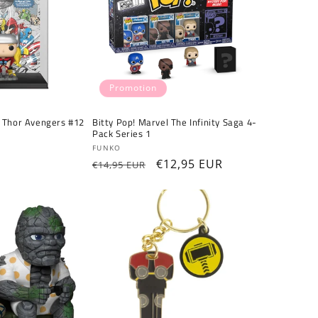
Promotion
 Thor Avengers #12
Bitty Pop! Marvel The Infinity Saga 4-
Pack Series 1
Fournisseur :
FUNKO
Prix
Prix
€12,95 EUR
€14,95 EUR
habituel
promotionnel