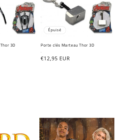
Épuisé
 Thor 3D
Porte clés Marteau Thor 3D
Fournisseur :
.
Prix
€12,95 EUR
habituel