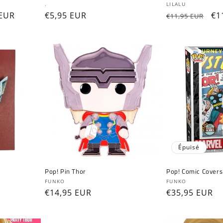
Fournisseur :
Fournisseur :
.
LILALU
 EUR
Prix
€5,95 EUR
Prix
Pr
€1
€11,95 EUR
ionnel
habituel
habituel
pr
Épuisé
Pop! Pin Thor
Pop! Comic Covers
Fournisseur :
Fournisseur :
FUNKO
FUNKO
Prix
€14,95 EUR
Prix
€35,95 EUR
habituel
habituel