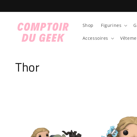
et
passer
au
contenu
Shop
Figurines
G
Accessoires
Vêteme
C
Thor
o
l
l
e