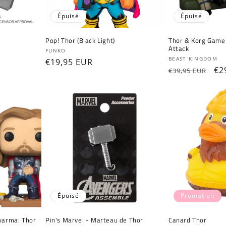
Épuisé
Épuisé
Pop! Thor (Black Light)
Thor & Korg Game
Attack
Fournisseur :
FUNKO
Fournisseur :
BEAST KINGDOM
Prix
€19,95 EUR
Prix
Pr
€2
€39,95 EUR
habituel
habituel
pr
Épuisé
Promotion
warma: Thor
Pin's Marvel - Marteau de Thor
Canard Thor