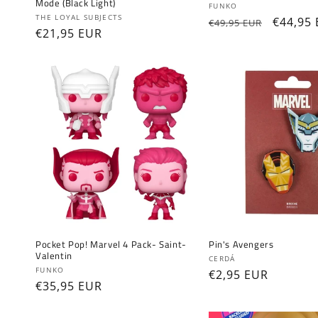
Mode (Black Light)
Fournisseur :
FUNKO
Fournisseur :
THE LOYAL SUBJECTS
Prix
Prix
€44,95
€49,95 EUR
Prix
€21,95 EUR
habituel
promot
habituel
Pocket Pop! Marvel 4 Pack- Saint-
Pin's Avengers
Valentin
Fournisseur :
CERDÁ
Fournisseur :
FUNKO
Prix
€2,95 EUR
Prix
€35,95 EUR
habituel
habituel