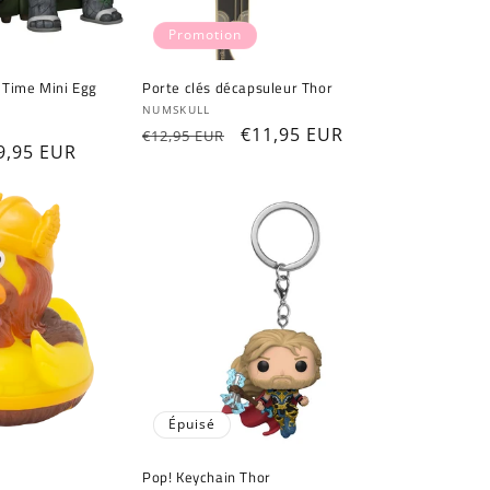
Promotion
 Time Mini Egg
Porte clés décapsuleur Thor
Fournisseur :
NUMSKULL
Prix
Prix
€11,95 EUR
€12,95 EUR
ix
9,95 EUR
habituel
promotionnel
omotionnel
Épuisé
Pop! Keychain Thor