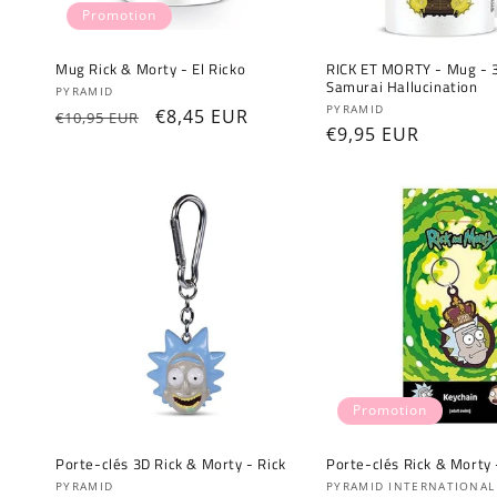
Promotion
Mug Rick & Morty - El Ricko
RICK ET MORTY - Mug - 
Samurai Hallucination
Fournisseur :
PYRAMID
Fournisseur :
PYRAMID
Prix
Prix
€8,45 EUR
€10,95 EUR
Prix
€9,95 EUR
habituel
promotionnel
habituel
Promotion
Porte-clés 3D Rick & Morty - Rick
Porte-clés Rick & Morty -
Fournisseur :
Fournisseur :
PYRAMID
PYRAMID INTERNATIONAL