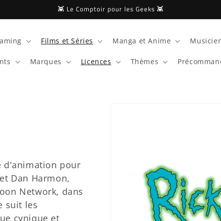
👾 Le Comptoir pour les Geeks 👾
aming
Films et Séries
Manga et Anime
Musicien
nts
Marques
Licences
Thèmes
Précomman
e d'animation pour
d et Dan Harmon,
toon Network, dans
e suit les
que cynique et