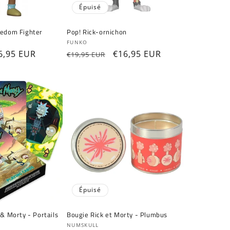
Épuisé
eedom Fighter
Pop! Rick-ornichon
Fournisseur :
FUNKO
ix
6,95 EUR
Prix
Prix
€16,95 EUR
€19,95 EUR
omotionnel
habituel
promotionnel
Épuisé
 & Morty - Portails
Bougie Rick et Morty - Plumbus
Fournisseur :
NUMSKULL