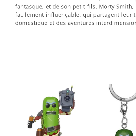
e
fantasque, et de son petit-fils, Morty Smith,
facilement influençable, qui partagent leur 
c
domestique et des aventures interdimension
t
i
o
n
: