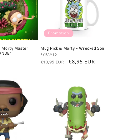
Promotion
d Morty Master
Mug Rick & Morty - Wrecked Son
ANDE*
Fournisseur :
PYRAMID
Prix
Prix
€8,95 EUR
€10,95 EUR
habituel
promotionnel