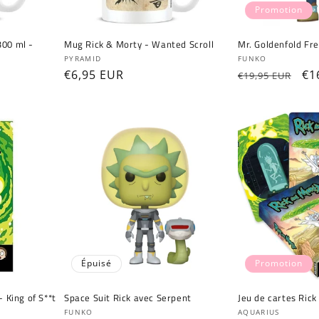
Promotion
300 ml -
Mug Rick & Morty - Wanted Scroll
Mr. Goldenfold Fr
Fournisseur :
Fournisseur :
PYRAMID
FUNKO
Prix
€6,95 EUR
Prix
Pr
€1
€19,95 EUR
habituel
habituel
pr
Épuisé
Promotion
 King of S**t
Space Suit Rick avec Serpent
Jeu de cartes Rick
Fournisseur :
Fournisseur :
FUNKO
AQUARIUS