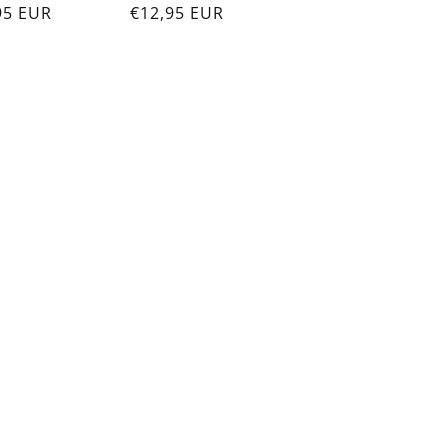
x
95 EUR
Prix
€12,95 EUR
motionnel
habituel