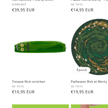
Fournisseur :
Fournisseur :
KIDROBOT
SD TOYS
Prix
€39,95 EUR
Prix
€14,95 EUR
habituel
habituel
Épuisé
Trousse Rick-ornichon
Paillasson Rick et Morty 
Fournisseur :
Fournisseur :
SD TOYS
SD TOYS
Prix
€10,95 EUR
Prix
€19,95 EUR
habituel
habituel