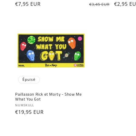
Prix
€7,95 EUR
Prix
Prix
€2,95 E
€3,45 EUR
habituel
habituel
promoti
Épuisé
Paillasson Rick et Morty - Show Me
What You Got
Fournisseur :
NUMSKULL
Prix
€19,95 EUR
habituel