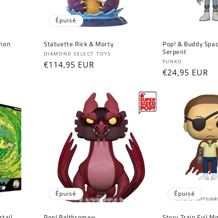
Épuisé
chon
Statuette Rick & Morty
Pop! & Buddy Spac
Serpent
Fournisseur :
DIAMOND SELECT TOYS
Fournisseur :
FUNKO
Prix
€114,95 EUR
Prix
€24,95 EUR
habituel
habituel
Épuisé
Épuisé
rtail
Pop! Balthromaw
Story Train Evil M