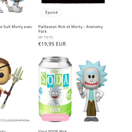
Épuisé
e Suit Morty avec
Paillasson Rick et Morty - Anatomy
Park
Fournisseur :
SD TOYS
Prix
€19,95 EUR
habituel
Promotion
orty
Vinyl SODA Rick