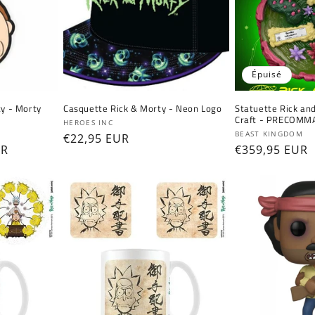
Épuisé
ty - Morty
Casquette Rick & Morty - Neon Logo
Statuette Rick an
Craft - PRECOMM
Fournisseur :
HEROES INC
Fournisseur :
BEAST KINGDOM
Prix
€22,95 EUR
UR
Prix
€359,95 EUR
habituel
onnel
habituel
Connexion requise
Connectez-vous à votre compte pour ajouter des
produits à votre liste de souhaits et afficher vos
articles précédemment enregistrés.
Se connecter