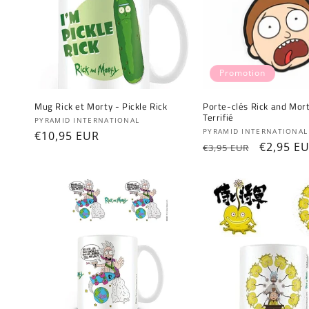
Promotion
Mug Rick et Morty - Pickle Rick
Porte-clés Rick and Mor
Terrifié
Fournisseur :
PYRAMID INTERNATIONAL
Fournisseur :
PYRAMID INTERNATIONAL
Prix
€10,95 EUR
Prix
Prix
€2,95 E
€3,95 EUR
habituel
habituel
promoti