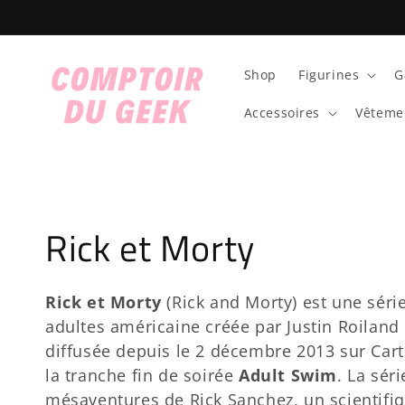
et
passer
au
contenu
Shop
Figurines
G
Accessoires
Vêteme
C
Rick et Morty
o
Rick et Morty
(Rick and Morty) est une séri
l
adultes américaine créée par Justin Roilan
diffusée depuis le 2 décembre 2013 sur Car
l
la tranche fin de soirée
Adult Swim
. La séri
mésaventures de Rick Sanchez, un scientifi