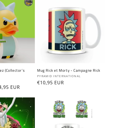
z (Collector’s
Mug Rick et Morty - Campagne Rick
Fournisseur :
PYRAMID INTERNATIONAL
Prix
€10,95 EUR
ix
4,95 EUR
habituel
omotionnel