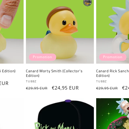
Promotion
Promotion
 Edition)
Canard Morty Smith (Collector’s
Canard Rick Sanche
Edition)
Edition)
Fournisseur :
Fournisseur :
TUBBZ
TUBBZ
 EUR
Prix
Prix
€24,95 EUR
Prix
Pr
€2
€29,95 EUR
€29,95 EUR
ionnel
habituel
promotionnel
habituel
pr