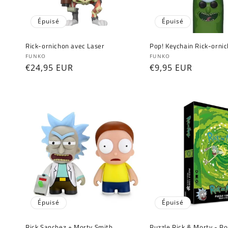
Épuisé
Épuisé
Rick-ornichon avec Laser
Pop! Keychain Rick-orni
Fournisseur :
Fournisseur :
FUNKO
FUNKO
Prix
€24,95 EUR
Prix
€9,95 EUR
habituel
habituel
Épuisé
Épuisé
Rick Sanchez + Morty Smith
Puzzle Rick & Morty - Po