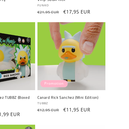
Fournisseur :
FUNKO
Prix
Prix
€17,95 EUR
€21,95 EUR
habituel
promotionnel
Promotion
hez TUBBZ (Boxed
Canard Rick Sanchez (Mini Edition)
Fournisseur :
TUBBZ
Prix
Prix
€11,95 EUR
€12,95 EUR
ix
1,99 EUR
habituel
promotionnel
omotionnel