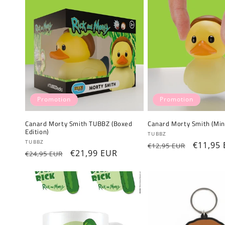
Promotion
Promotion
Canard Morty Smith TUBBZ (Boxed
Canard Morty Smith (Mini
Edition)
Fournisseur :
TUBBZ
Fournisseur :
TUBBZ
Prix
Prix
€11,95
€12,95 EUR
Prix
Prix
€21,99 EUR
€24,95 EUR
habituel
promot
habituel
promotionnel