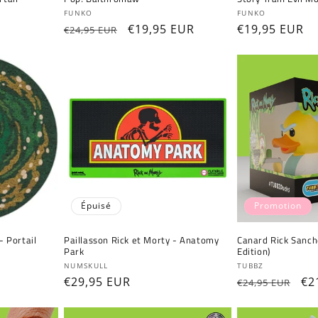
Fournisseur :
Fournisseur :
FUNKO
FUNKO
Prix
Prix
€19,95 EUR
Prix
€19,95 EUR
€24,95 EUR
habituel
promotionnel
habituel
Épuisé
Promotion
- Portail
Paillasson Rick et Morty - Anatomy
Canard Rick Sanc
Park
Edition)
Fournisseur :
Fournisseur :
NUMSKULL
TUBBZ
Prix
€29,95 EUR
Prix
Pr
€2
€24,95 EUR
habituel
habituel
pr