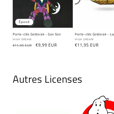
Épuisé
Porte-clés Goldorak - Gon Gon
Porte-clés Goldorak - L
Fournisseur :
Fournisseur :
HIGH DREAM
HIGH DREAM
Prix
Prix
€9,99 EUR
Prix
€11,95 EUR
€11,95 EUR
habituel
promotionnel
habituel
Autres Licenses