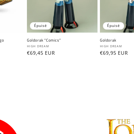
Épuisé
Épuisé
ogo
Goldorak “Comics”
Goldorak
Fournisseur :
Fournisseur :
HIGH DREAM
HIGH DREAM
Prix
€69,45 EUR
Prix
€69,95 EUR
habituel
habituel