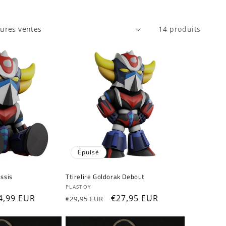
14 produits
Épuisé
Assis
Ttirelire Goldorak Debout
Fournisseur :
PLASTOY
ix
4,99 EUR
Prix
Prix
€27,95 EUR
€29,95 EUR
omotionnel
habituel
promotionnel