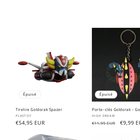
l
e
c
t
i
o
Épuisé
Épuisé
n
Tirelire Goldorak Spazer
Porte-clés Goldorak - G
:
Fournisseur :
Fournisseur :
PLASTOY
HIGH DREAM
Prix
€54,95 EUR
Prix
Prix
€9,99 
€11,95 EUR
habituel
habituel
promot