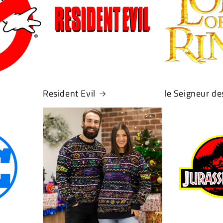
Connexion requise
Connectez-vous à votre compte pour ajouter des
Resident Evil
le Seigneur d
produits à votre liste de souhaits et afficher vos
articles précédemment enregistrés.
Se connecter