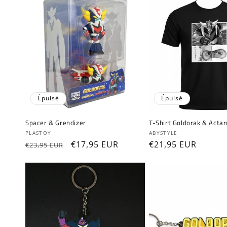
Épuisé
Épuisé
Spacer & Grendizer
T-Shirt Goldorak & Actar
Fournisseur :
Fournisseur :
PLASTOY
ABYSTYLE
Prix
Prix
€17,95 EUR
Prix
€21,95 EUR
€23,95 EUR
habituel
promotionnel
habituel