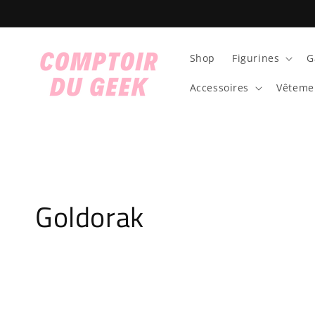
et
passer
au
contenu
Shop
Figurines
G
Accessoires
Vêteme
C
Goldorak
o
l