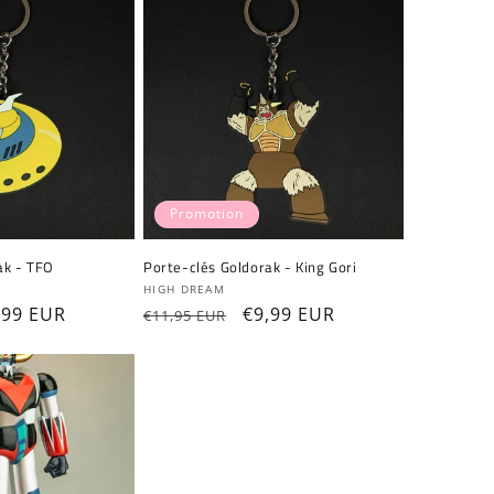
Promotion
ak - TFO
Porte-clés Goldorak - King Gori
Fournisseur :
HIGH DREAM
ix
,99 EUR
Prix
Prix
€9,99 EUR
€11,95 EUR
omotionnel
habituel
promotionnel