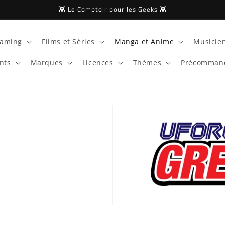
👾 Le Comptoir pour les Geeks 👾
aming
Films et Séries
Manga et Anime
Musicien
nts
Marques
Licences
Thèmes
Précomman