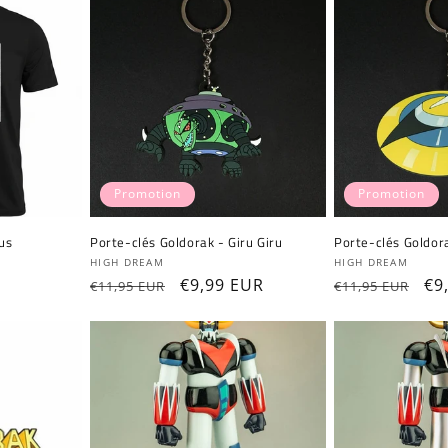
Promotion
Promotion
us
Porte-clés Goldorak - Giru Giru
Porte-clés Goldor
Fournisseur :
Fournisseur :
HIGH DREAM
HIGH DREAM
Prix
Prix
€9,99 EUR
Prix
Pr
€9
€11,95 EUR
€11,95 EUR
habituel
promotionnel
habituel
pr