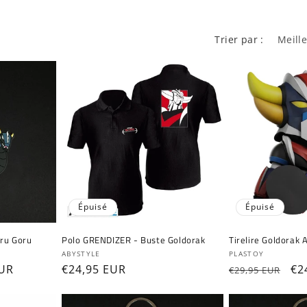
Trier par :
Épuisé
Épuisé
oru Goru
Polo GRENDIZER - Buste Goldorak
Tirelire Goldorak 
Fournisseur :
Fournisseur :
ABYSTYLE
PLASTOY
EUR
Prix
€24,95 EUR
Prix
Pr
€2
€29,95 EUR
ionnel
habituel
habituel
pr