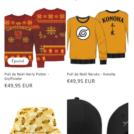
habituel
Épuisé
Pull de Noël Harry Potter -
Pull de Noël Naruto - Konoha
Gryffondor
Prix
€49,95 EUR
Prix
€49,95 EUR
habituel
habituel