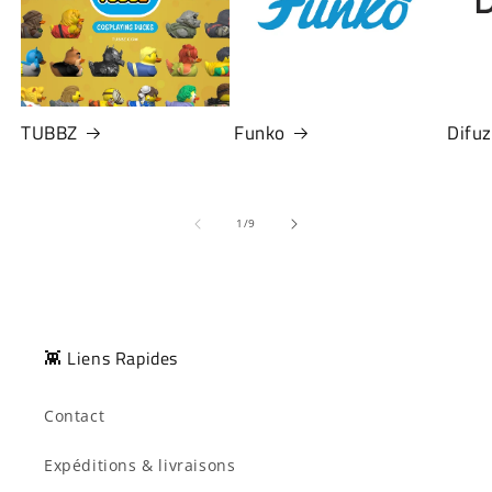
TUBBZ
Funko
Difu
de
1
/
9
👾 Liens Rapides
Contact
Expéditions & livraisons