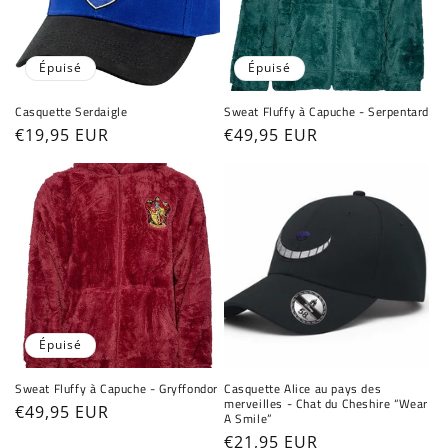
des produits à votre liste de souhaits et
afficher vos articles précédemment enregistrés.
Épuisé
Épuisé
Se connecter
Casquette Serdaigle
Sweat Fluffy à Capuche - Serpentard
Prix
€19,95 EUR
Prix
€49,95 EUR
habituel
habituel
Épuisé
Sweat Fluffy à Capuche - Gryffondor
Casquette Alice au pays des
merveilles - Chat du Cheshire “Wear
Prix
€49,95 EUR
A Smile”
habituel
Prix
€21,95 EUR