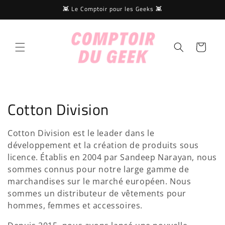
et
👾 Le Comptoir pour les Geeks 👾
passer
au
contenu
Panier
C
Cotton Division
o
Cotton Division est le leader dans le
l
développement et la création de produits sous
licence. Établis en 2004 par Sandeep Narayan, nous
l
sommes connus pour notre large gamme de
e
marchandises sur le marché européen. Nous
sommes un distributeur de vêtements pour
c
hommes, femmes et accessoires.