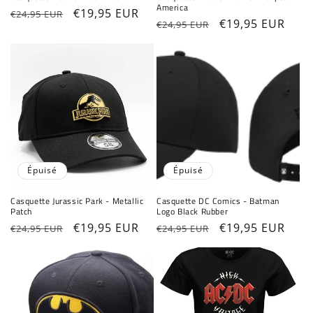
America
Prix
Prix
€19,95 EUR
€24,95 EUR
Prix
Prix
€19,95 EUR
€24,95 EUR
habituel
promotionnel
habituel
promotionnel
Épuisé
Épuisé
Casquette Jurassic Park - Metallic
Casquette DC Comics - Batman
Patch
Logo Black Rubber
Prix
Prix
€19,95 EUR
Prix
Prix
€19,95 EUR
€24,95 EUR
€24,95 EUR
habituel
promotionnel
habituel
promotionnel