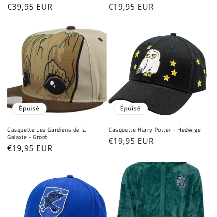
Prix
€39,95 EUR
Prix
€19,95 EUR
habituel
habituel
Épuisé
Épuisé
Casquette Les Gardiens de la
Casquette Harry Potter - Hedwige
Galaxie - Groot
Prix
€19,95 EUR
Prix
€19,95 EUR
habituel
habituel
Connexion requise
Connectez-vous à votre compte pour ajouter