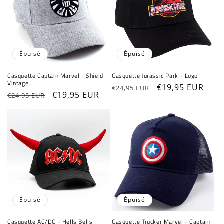
Épuisé
Épuisé
Casquette Captain Marvel - Shield
Casquette Jurassic Park - Logo
Vintage
Prix
Prix
€19,95 EUR
€24,95 EUR
Prix
Prix
€19,95 EUR
€24,95 EUR
habituel
promotionnel
habituel
promotionnel
Épuisé
Épuisé
Casquette AC/DC - Hells Bells
Casquette Trucker Marvel - Captain