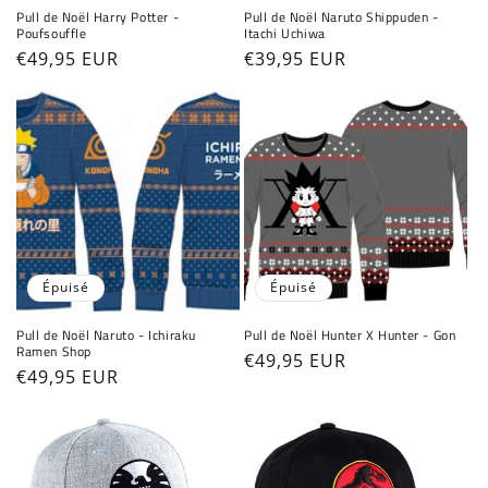
Pull de Noël Harry Potter -
Pull de Noël Naruto Shippuden -
Poufsouffle
Itachi Uchiwa
Prix
€49,95 EUR
Prix
€39,95 EUR
habituel
habituel
Épuisé
Épuisé
Pull de Noël Naruto - Ichiraku
Pull de Noël Hunter X Hunter - Gon
Ramen Shop
Prix
€49,95 EUR
Prix
€49,95 EUR
habituel
habituel