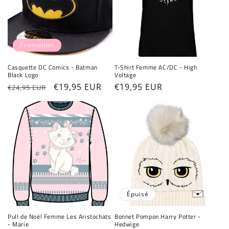
Promotion
Casquette DC Comics - Batman
T-Shirt Femme AC/DC - High
Black Logo
Voltage
Prix
Prix
€19,95 EUR
Prix
€19,95 EUR
€24,95 EUR
habituel
promotionnel
habituel
Épuisé
Pull de Noël Femme Les Aristochats
Bonnet Pompon Harry Potter -
- Marie
Hedwige