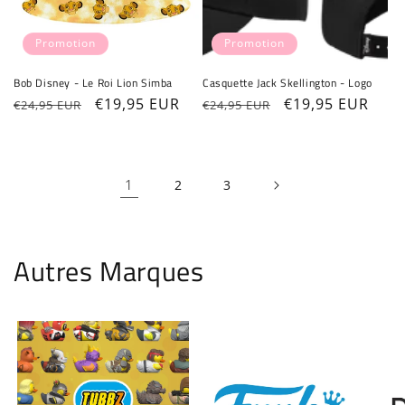
Promotion
Promotion
Bob Disney - Le Roi Lion Simba
Casquette Jack Skellington - Logo
Prix
Prix
€19,95 EUR
Prix
Prix
€19,95 EUR
€24,95 EUR
€24,95 EUR
habituel
promotionnel
habituel
promotionnel
1
2
3
Autres Marques