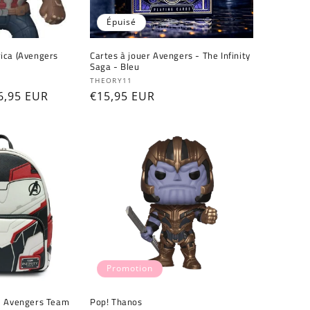
Épuisé
ica (Avengers
Cartes à jouer Avengers - The Infinity
Saga - Bleu
Fournisseur :
THEORY11
ix
6,95 EUR
Prix
€15,95 EUR
omotionnel
habituel
Promotion
- Avengers Team
Pop! Thanos