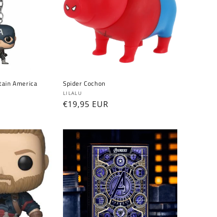
tain America
Spider Cochon
Fournisseur :
LILALU
Prix
€19,95 EUR
habituel