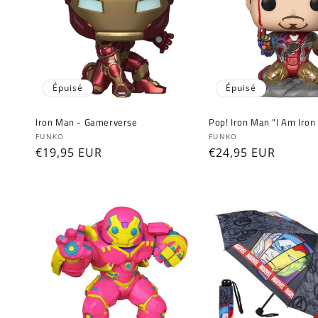
c
t
i
Épuisé
Épuisé
o
Iron Man - Gamerverse
Pop! Iron Man "I Am Iron
Fournisseur :
Fournisseur :
FUNKO
FUNKO
Prix
€19,95 EUR
Prix
€24,95 EUR
n
habituel
habituel
: