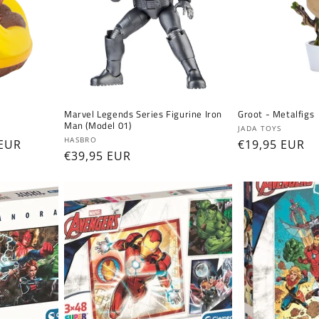
Marvel Legends Series Figurine Iron
Groot - Metalfigs
Man (Model 01)
Fournisseur :
JADA TOYS
Fournisseur :
HASBRO
 EUR
Prix
€19,95 EUR
Prix
€39,95 EUR
ionnel
habituel
habituel
Connexion requise
Connectez-vous à votre compte pour ajouter des
produits à votre liste de souhaits et afficher vos
articles précédemment enregistrés.
Se connecter