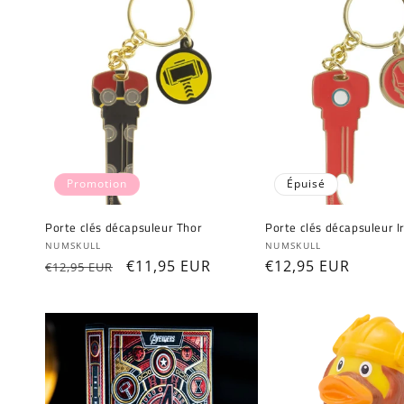
Promotion
Épuisé
Porte clés décapsuleur Thor
Porte clés décapsuleur 
Fournisseur :
Fournisseur :
NUMSKULL
NUMSKULL
Prix
Prix
€11,95 EUR
Prix
€12,95 EUR
€12,95 EUR
habituel
promotionnel
habituel