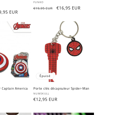
Fournisseur :
FUNKO
Prix
Prix
€16,95 EUR
€19,95 EUR
ix
9,95 EUR
habituel
promotionnel
omotionnel
Épuisé
er Captain America
Porte clés décapsuleur Spider-Man
Fournisseur :
NUMSKULL
Prix
€12,95 EUR
habituel