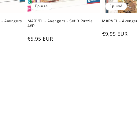
Épuisé
Épuisé
 - Avengers
MARVEL - Avengers - Set 3 Puzzle
MARVEL - Avenger
48P
Fournisseur :
.
Fournisseur :
.
Prix
€9,95 EUR
Prix
€5,95 EUR
habituel
habituel