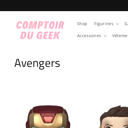
et
passer
au
contenu
Shop
Figurines
G
Accessoires
Vêteme
C
Avengers
o
l
l
e