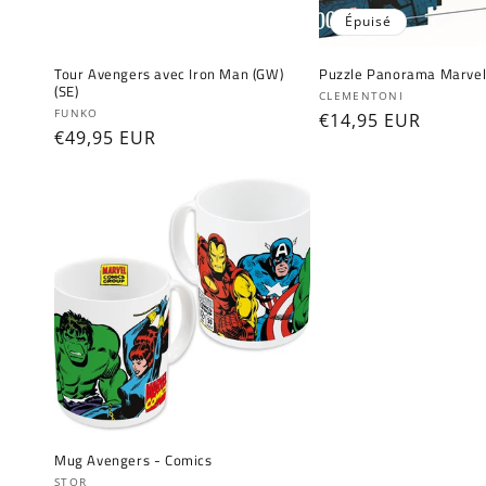
Épuisé
Tour Avengers avec Iron Man (GW)
Puzzle Panorama Marvel
(SE)
Fournisseur :
CLEMENTONI
Fournisseur :
FUNKO
Prix
€14,95 EUR
Prix
€49,95 EUR
habituel
habituel
Mug Avengers - Comics
Fournisseur :
STOR