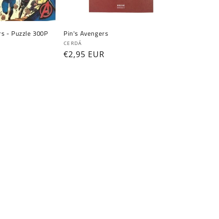
s - Puzzle 300P
Pin's Avengers
Fournisseur :
CERDÁ
Prix
€2,95 EUR
habituel