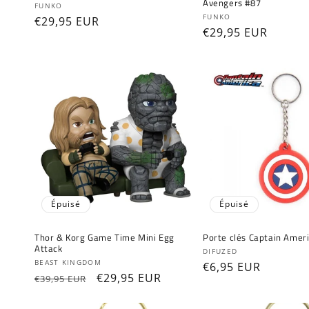
Avengers #87
Fournisseur :
FUNKO
Fournisseur :
FUNKO
Prix
€29,95 EUR
Prix
€29,95 EUR
habituel
habituel
Épuisé
Épuisé
Thor & Korg Game Time Mini Egg
Porte clés Captain Amer
Attack
Fournisseur :
DIFUZED
Fournisseur :
BEAST KINGDOM
Prix
€6,95 EUR
Prix
Prix
€29,95 EUR
€39,95 EUR
habituel
habituel
promotionnel