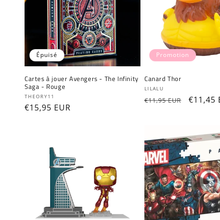
Épuisé
Promotion
Cartes à jouer Avengers - The Infinity
Canard Thor
Saga - Rouge
Fournisseur :
LILALU
Fournisseur :
THEORY11
Prix
Prix
€11,45
€11,95 EUR
Prix
€15,95 EUR
habituel
promot
habituel