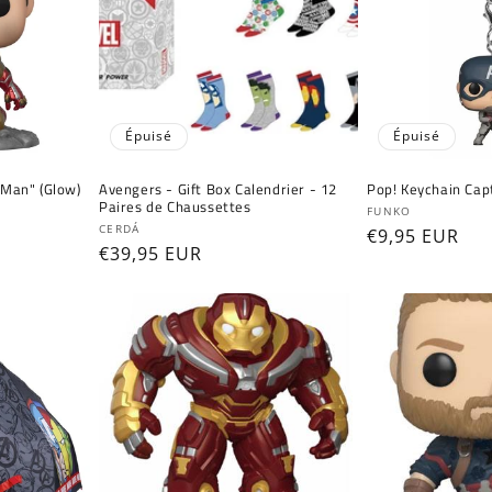
Épuisé
Épuisé
 Man" (Glow)
Avengers - Gift Box Calendrier - 12
Pop! Keychain Cap
Paires de Chaussettes
Fournisseur :
FUNKO
Fournisseur :
CERDÁ
Prix
€9,95 EUR
Prix
€39,95 EUR
habituel
habituel