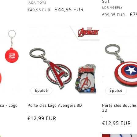
Suit
Fournisseur :
JADA TOYS
Fournisseur :
LOUNGEFLY
Prix
Prix
€44,95 EUR
€49,95 EUR
Prix
Pr
€7
€99,95 EUR
habituel
promotionnel
habituel
pr
Épuisé
Épuisé
ica - Logo
Porte clés Logo Avengers 3D
Porte clés Boucli
3D
Fournisseur :
.
Fournisseur :
.
Prix
€12,99 EUR
Prix
€12,95 EUR
habituel
habituel