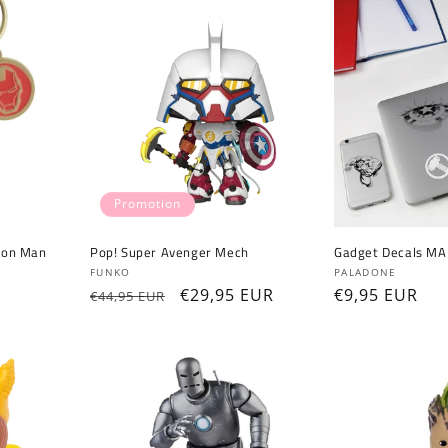
Promotion
Iron Man
Pop! Super Avenger Mech
Gadget Decals MA
Fournisseur :
Fournisseur :
FUNKO
PALADONE
Prix
Prix
€29,95 EUR
Prix
€9,95 EUR
€44,95 EUR
habituel
promotionnel
habituel