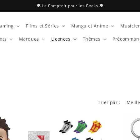
👾 Le Comptoir pour les Geeks 👾
aming
Films et Séries
Manga et Anime
Musicien
nts
Marques
Licences
Thèmes
Précomman
Trier par :