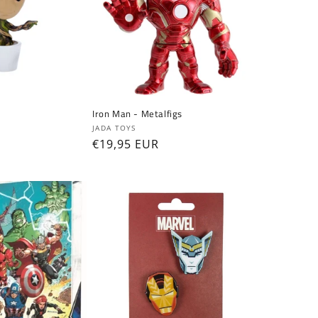
Iron Man - Metalfigs
Fournisseur :
JADA TOYS
Prix
€19,95 EUR
habituel