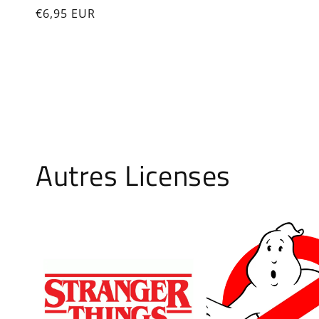
Prix
€6,95 EUR
habituel
Autres Licenses