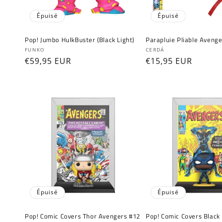
Épuisé
Épuisé
Pop! Jumbo HulkBuster (Black Light)
Parapluie Pliable Avenge
Fournisseur :
Fournisseur :
FUNKO
CERDÁ
Prix
€59,95 EUR
Prix
€15,95 EUR
habituel
habituel
Épuisé
Épuisé
Pop! Comic Covers Thor Avengers #12
Pop! Comic Covers Black