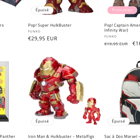
Épuisé
Promotion
rs
Pop! Super HulkBuster
Pop! Captain Amer
Infinity War)
Fournisseur :
FUNKO
Fournisseur :
FUNKO
Prix
€29,95 EUR
Prix
Pr
€1
€19,95 EUR
habituel
habituel
pr
Épuisé
Épuisé
 Panther
Iron Man & Hulkbuster - Metalfigs
Sac à Dos Marvel 