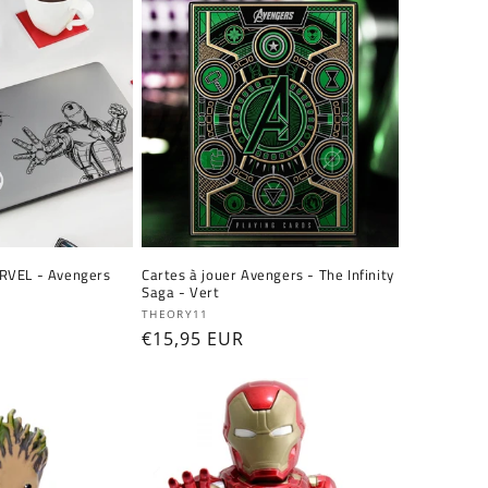
RVEL - Avengers
Cartes à jouer Avengers - The Infinity
Saga - Vert
Fournisseur :
THEORY11
Prix
€15,95 EUR
habituel