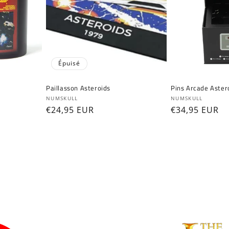
Épuisé
Paillasson Asteroids
Pins Arcade Aster
Fournisseur :
Fournisseur :
NUMSKULL
NUMSKULL
Prix
€24,95 EUR
Prix
€34,95 EUR
habituel
habituel