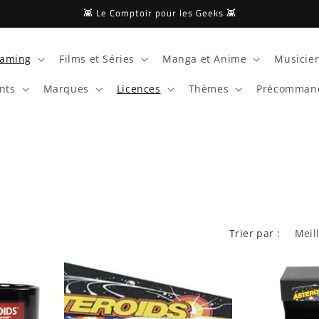
👾 Le Comptoir pour les Geeks 👾
aming
Films et Séries
Manga et Anime
Musicien
nts
Marques
Licences
Thèmes
Précomman
Trier par :