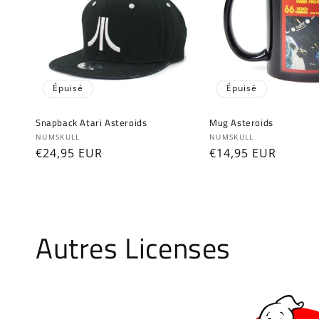
c
t
i
Épuisé
Épuisé
o
Snapback Atari Asteroids
Mug Asteroids
Fournisseur :
Fournisseur :
NUMSKULL
NUMSKULL
Prix
€24,95 EUR
Prix
€14,95 EUR
n
habituel
habituel
:
Autres Licenses