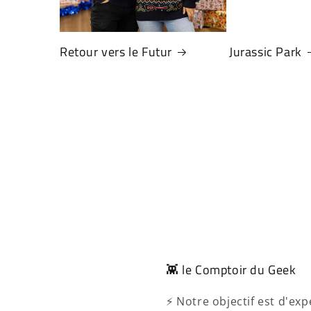
Retour vers le Futur
Jurassic Park
Connexion requise
Connectez-vous à votre compte pour ajouter des
produits à votre liste de souhaits et afficher vos
articles précédemment enregistrés.
Se connecter
👾 le Comptoir du Geek
⚡ Notre objectif est d'e