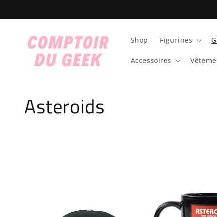
et
passer
au
contenu
Shop
Figurines
G
Accessoires
Vêteme
C
Asteroids
o
l
l
e