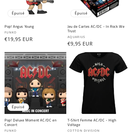
Épuisé
Épuisé
Pop! Angus Young
Jeu de Cartes AC/DC - In Rock We
Trust
Fournisseur :
FUNKO
Fournisseur :
AQUARIUS
Prix
€19,95 EUR
Prix
€9,95 EUR
habituel
habituel
Épuisé
Pop! Deluxe Moment AC/DC en
T-Shirt Femme AC/DC - High
Concert
Voltage
Fournisseur :
Fournisseur :
FUNKO
COTTON DIVISION