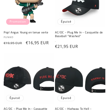
Connexion requise
Promotion
Épuisé
Connectez-vous à votre compte pour ajouter
Pop! Angus Young en tenue verte
AC/DC - Plug Me In - Casquette de
des produits à votre liste de souhaits et
Baseball "Washed"
Fournisseur :
FUNKO
Fournisseur :
.
afficher vos articles précédemment enregistrés.
Prix
Prix
€16,95 EUR
€19,95 EUR
Prix
€21,95 EUR
habituel
promotionnel
Se connecter
habituel
Épuisé
Épuisé
AC/DC - Plug Me In - Casquette
AC/DC - Highway To Hell -