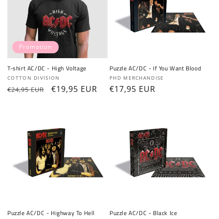
Promotion
T-shirt AC/DC - High Voltage
Puzzle AC/DC - If You Want Blood
Fournisseur :
Fournisseur :
COTTON DIVISION
PHD MERCHANDISE
Prix
Prix
€19,95 EUR
Prix
€17,95 EUR
€24,95 EUR
habituel
promotionnel
habituel
Puzzle AC/DC - Highway To Hell
Puzzle AC/DC - Black Ice