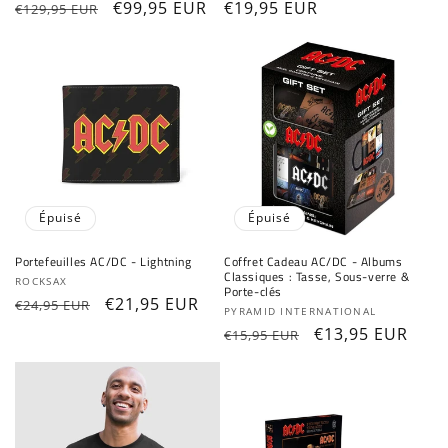
Prix
Prix
€99,95 EUR
Prix
€19,95 EUR
€129,95 EUR
habituel
promotionnel
habituel
Épuisé
Épuisé
Portefeuilles AC/DC - Lightning
Coffret Cadeau AC/DC - Albums
Classiques : Tasse, Sous-verre &
Fournisseur :
ROCKSAX
Porte-clés
Prix
Prix
€21,95 EUR
€24,95 EUR
Fournisseur :
PYRAMID INTERNATIONAL
habituel
promotionnel
Prix
Prix
€13,95 EUR
€15,95 EUR
habituel
promotionnel