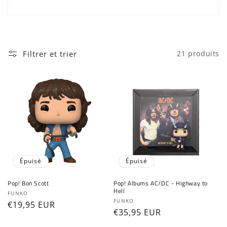
t
i
o
Filtrer et trier
21 produits
n
:
Épuisé
Épuisé
Pop! Bon Scott
Pop! Albums AC/DC - Highway to
Hell
Fournisseur :
FUNKO
Fournisseur :
FUNKO
Prix
€19,95 EUR
Prix
€35,95 EUR
habituel
habituel