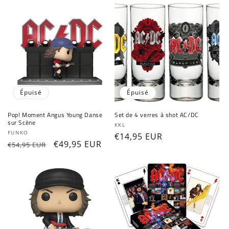
Épuisé
Épuisé
Pop! Moment Angus Young Danse
Set de 4 verres à shot AC/DC
sur Scène
Fournisseur :
KKL
Fournisseur :
FUNKO
Prix
€14,95 EUR
Prix
Prix
€49,95 EUR
€54,95 EUR
habituel
habituel
promotionnel