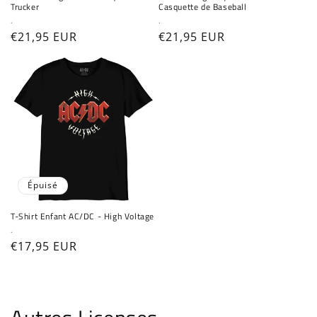
Trucker
Casquette de Baseball
Fournisseur :
Fournisseur :
.
.
Prix
€21,95 EUR
Prix
€21,95 EUR
habituel
habituel
Épuisé
T-Shirt Enfant AC/DC - High Voltage
Fournisseur :
.
Prix
€17,95 EUR
habituel